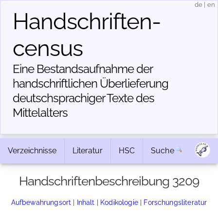
de
|
en
Handschriften­
census
Eine Bestandsaufnahme der
handschriftlichen Über­lieferung
deutschsprachiger Texte des
Mittelalters
Verzeichnisse
Literatur
HSC
Suche
Handschriftenbeschreibung 3209
Aufbewahrungsort
|
Inhalt
|
Kodikologie
|
Forschungsliteratur