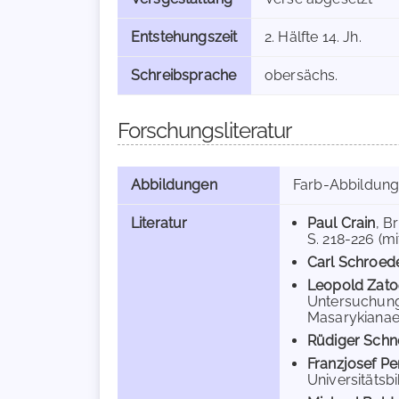
Entstehungszeit
2. Hälfte 14. Jh.
Schreibsprache
obersächs.
Forschungsliteratur
Abbildungen
Farb-Abbildun
Literatur
Paul Crain
, B
S. 218-226 (mi
Carl Schroed
Leopold Zatoč
Untersuchunge
Masarykianae 
Rüdiger Schne
Franzjosef Pe
Universitätsbi