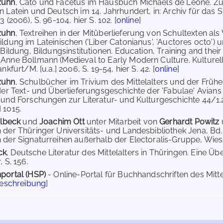
zuhn
, Cato und Facetus im Hausbuch Michaels de Leone. Z
n Latein und Deutsch im 14. Jahrhundert, in: Archiv für da
3 (2006), S. 96-104, hier S. 102. [
online
]
zuhn
, Textreihen in der Mitüberlieferung von Schultexten a
ildung im Lateinischen ('Liber Catonianus', 'Auctores octo') 
 Bildung, Bildungsinstitutionen. Education, Training and their
Anne Bollmann (Medieval to Early Modern Culture. Kulturel
nkfurt/M. [u.a.] 2006, S. 19-54, hier S. 42. [
online
]
zuhn
, Schulbücher im Trivium des Mittelalters und der Frühe
 der Text- und Überlieferungsgeschichte der 'Fabulae' Avians 
 und Forschungen zur Literatur- und Kulturgeschichte 44/1.2
 1015.
Ilbeck
und
Joachim Ott
unter Mitarbeit von
Gerhardt Powitz
der Thüringer Universitäts- und Landesbibliothek Jena, Bd. 2
 der Signaturreihen außerhalb der Electoralis-Gruppe, Wies
ck
, Deutsche Literatur des Mittelalters in Thüringen. Eine Üb
, S. 156.
portal (HSP)
- Online-Portal für Buchhandschriften des Mit
Beschreibung
]