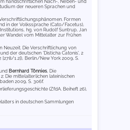
um handschriftlichen Nach-, Neben- und
s Studium der neueren Sprachen und
ls Verschriftlichungsphänomen. Formen
und in der Volkssprache (Cato/Facetus),
 Institutions, hg. von Rudolf Suntrup, Jan
ler Wandel vom Mittelalter zur Frühen
n Neuzeit. Die Verschriftlichung von
und der deutschen 'Disticha Catonis', 2
 [278/1.2]), Berlin/New York 2009, S.
und
Bernhard Tönnies
, Die
: Die mittelalterlichen lateinischen
baden 2009, S. 306f.
erlieferungsgeschichte (ZfdA. Beiheft 26),
telalters in deutschen Sammlungen