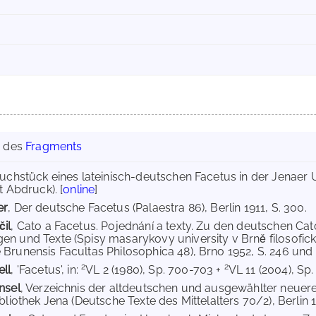
g des
Fragments
ruchstück eines lateinisch-deutschen Facetus in der Jenaer Uni
t Abdruck). [
online
]
er
, Der deutsche Facetus (Palaestra 86), Berlin 1911, S. 300.
il
, Cato a Facetus. Pojednání a texty. Zu den deutschen Ca
n und Texte (Spisy masarykovy university v Brně filosofická
Brunensis Facultas Philosophica 48), Brno 1952, S. 246 und
2
2
ll
, 'Facetus', in:
VL 2 (1980), Sp. 700-703 +
VL 11 (2004), Sp.
nsel
, Verzeichnis der altdeutschen und ausgewählter neuere
bliothek Jena (Deutsche Texte des Mittelalters 70/2), Berlin 19