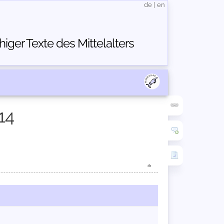
de
|
en
ger Texte des Mittelalters
14