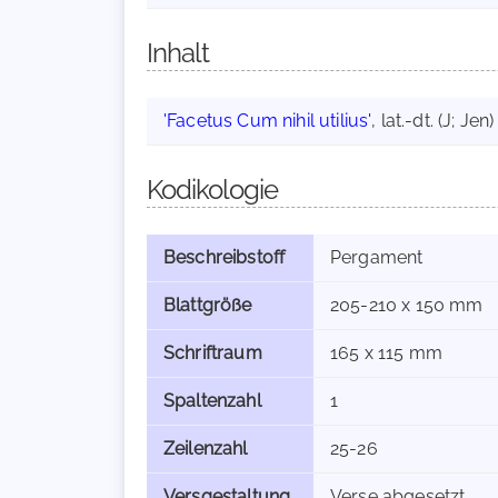
Inhalt
'Facetus Cum nihil utilius'
, lat.-dt. (J; Jen)
Kodikologie
Beschreibstoff
Pergament
Blattgröße
205-210 x 150 mm
Schriftraum
165 x 115 mm
Spaltenzahl
1
Zeilenzahl
25-26
Versgestaltung
Verse abgesetzt