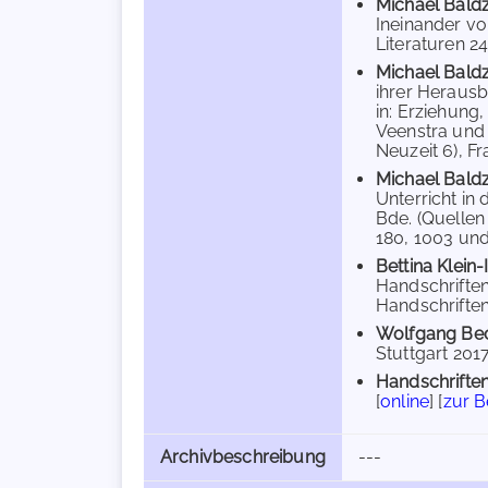
Michael Bald
Ineinander vo
Literaturen 24
Michael Bald
ihrer Herausb
in: Erziehung,
Veenstra und 
Neuzeit 6), Fra
Michael Bald
Unterricht in
Bde. (Quellen
180, 1003 und
Bettina Klein-
Handschriften 
Handschriften
Wolfgang Be
Stuttgart 2017
Handschriften
[
online
] [
zur 
Archivbeschreibung
---