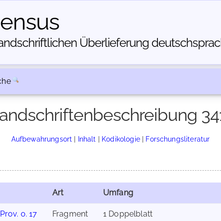
census
dschriftlichen Über­lieferung deutschsprachi
che
andschriftenbeschreibung 34
Aufbewahrungsort
|
Inhalt
|
Kodikologie
|
Forschungsliteratur
Art
Umfang
Prov. o. 17
Fragment
1 Doppelblatt