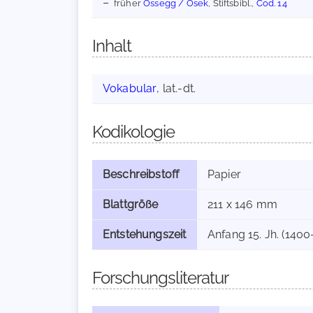
früher
Ossegg / Osek
, Stiftsbibl.,
Cod. 14
Inhalt
Vokabular
, lat.-dt.
Kodikologie
Beschreibstoff
Papier
Blattgröße
211 x 146 mm
Entstehungszeit
Anfang 15. Jh. (1400
Forschungsliteratur