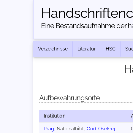
Handschriften­
Eine Bestandsaufnahme der han
Verzeichnisse
Literatur
HSC
Su
H
Aufbewahrungsorte
Institution
Prag
, Nationalbibl.,
Cod. Osek.14