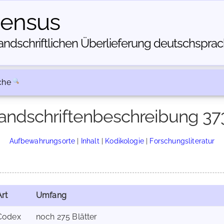
census
dschriftlichen Über­lieferung deutschsprachi
che
andschriftenbeschreibung 37
Aufbewahrungsorte
|
Inhalt
|
Kodikologie
|
Forschungsliteratur
Art
Umfang
Codex
noch 275 Blätter