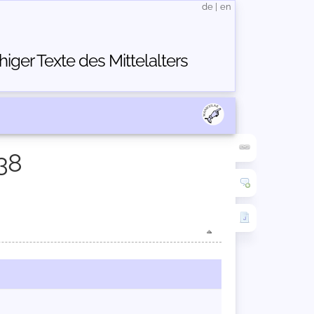
de
|
en
ger Texte des Mittelalters
38