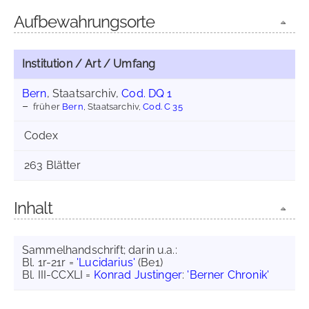
Aufbewahrungsorte
Institution / Art / Umfang
Bern
, Staatsarchiv,
Cod. DQ 1
früher
Bern
, Staatsarchiv,
Cod. C 35
Codex
263 Blätter
Inhalt
Sammelhandschrift; darin u.a.:
Bl. 1r-21r =
'Lucidarius'
(Be1)
Bl. III-CCXLI =
Konrad Justinger
:
'Berner Chronik'