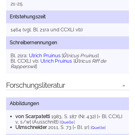
21-25
Entstehungszeit
1464 (vgl. Bl. 21ra und CCXLI vb)
Schreibernennungen
Bl. 21ra:
Ulrich Pruinus
[
Ůlricus Pruinus
]
Bl. CCXLI vb:
Ulrich Pruinus
[
Ůlricus Riff de
Rapperswil
]
Forschungsliteratur
Abbildungen
von Scarpatetti
1983
, S. 187 (Nr. 432) [= Bl. CCXLI
v, s/w] (Ausschnitt)
[
Quelle
]
Ulmschneider
2011
, S. 73 [= Bl. 1r]
[
Quelle
]