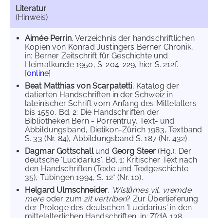
Literatur
(Hinweis)
Aimée Perrin
, Verzeichnis der handschriftlichen
Kopien von Konrad Justingers Berner Chronik,
in: Berner Zeitschrift für Geschichte und
Heimatkunde 1950, S. 204-229, hier S. 212f.
[
online
]
Beat Matthias von Scarpatetti
, Katalog der
datierten Handschriften in der Schweiz in
lateinischer Schrift vom Anfang des Mittelalters
bis 1550, Bd. 2: Die Handschriften der
Bibliotheken Bern - Porrentruy, Text- und
Abbildungsband, Dietikon-Zürich 1983, Textband
S. 33 (Nr. 84), Abbildungsband S. 187 (Nr. 432).
Dagmar Gottschall
und
Georg Steer
(Hg.), Der
deutsche 'Lucidarius', Bd. 1: Kritischer Text nach
den Handschriften (Texte und Textgeschichte
35), Tübingen 1994, S. 12* (Nr. 10).
Helgard Ulmschneider
,
Wistůmes vil, vremde
mere
oder zum
zit vertriben
? Zur Überlieferung
der Prologe des deutschen 'Lucidarius' in den
mittelalterlichen Handschriften, in: ZfdA 138