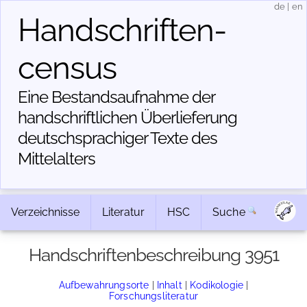
de
|
en
Handschriften­
census
Eine Bestandsaufnahme der
handschriftlichen Über­lieferung
deutschsprachiger Texte des
Mittelalters
Verzeichnisse
Literatur
HSC
Suche
Handschriftenbeschreibung 3951
Aufbewahrungsorte
|
Inhalt
|
Kodikologie
|
Forschungsliteratur