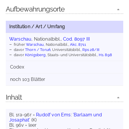
Aufbewahrungsorte
Institution / Art / Umfang
Warschau
, Nationalbibl.,
Cod. 8097 III
früher
Warschau
, Nationalbibl.,
Akc. 8711
davor
Thorn / Toruń
, Universitätsbibl.,
Rps 28/III
davor
Königsberg
, Staats- und Universitätsbibl.,
Hs. 898
Codex
noch 103 Blätter
Inhalt
Bl. 1ra-96r =
Rudolf von Ems
:
'Barlaam und
Josaphat'
(K)
Bl. 96v = leer