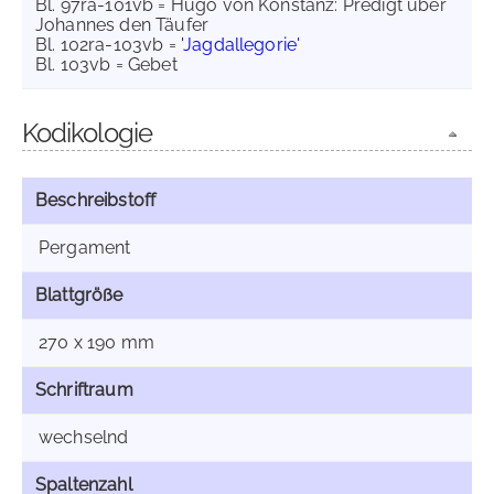
Bl. 97ra-101vb = Hugo von Konstanz: Predigt über
Johannes den Täufer
Bl. 102ra-103vb =
'Jagdallegorie'
Bl. 103vb = Gebet
Kodikologie
Beschreibstoff
Pergament
Blattgröße
270 x 190 mm
Schriftraum
wechselnd
Spaltenzahl