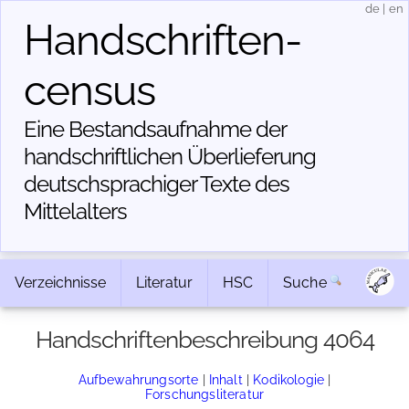
de
|
en
Handschriften­
census
Eine Bestandsaufnahme der
handschriftlichen Über­lieferung
deutschsprachiger Texte des
Mittelalters
Verzeichnisse
Literatur
HSC
Suche
Handschriftenbeschreibung 4064
Aufbewahrungsorte
|
Inhalt
|
Kodikologie
|
Forschungsliteratur