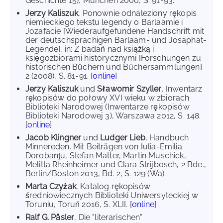
Geschichte 15), München 2000, S. 91-93.
Jerzy Kaliszuk
, Ponownie odnaleziony rękopis
niemieckiego tekstu legendy o Barlaamie i
Jozafacie [Wiederaufgefundene Handschrift mit
der deutschsprachigen Barlaam- und Josaphat-
Legende], in: Z badań nad książką i
księgozbiorami historycznymi [Forschungen zu
historischen Büchern und Büchersammlungen]
2 (2008), S. 81-91. [
online
]
Jerzy Kaliszuk
und
Sławomir Szyller
, Inwentarz
rękopisów do połowy XVI wieku w zbiorach
Biblioteki Narodowej (Inwentarze rękopisów
Biblioteki Narodowej 3), Warszawa 2012, S. 148.
[
online
]
Jacob Klingner
und
Ludger Lieb
, Handbuch
Minnereden. Mit Beiträgen von Iulia-Emilia
Dorobanţu, Stefan Matter, Martin Muschick,
Melitta Rheinheimer und Clara Strijbosch, 2 Bde.,
Berlin/Boston 2013, Bd. 2, S. 129 (Wa).
Marta Czyżak
, Katalog rękopisów
średniowiecznych Biblioteki Uniwersyteckiej w
Toruniu, Toruń 2016, S. XLII. [
online
]
Ralf G. Päsler
, Die "literarischen"