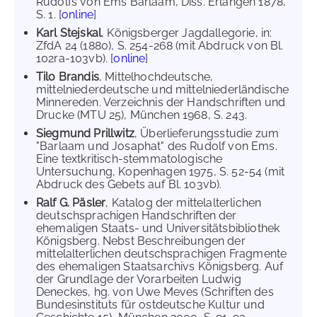
Rudolfs von Ems Barlaam, Diss. Erlangen 1878,
S. 1. [
online
]
Karl Stejskal
, Königsberger Jagdallegorie, in:
ZfdA 24 (1880), S. 254-268 (mit Abdruck von Bl.
102ra-103vb). [
online
]
Tilo Brandis
, Mittelhochdeutsche,
mittelniederdeutsche und mittelniederländische
Minnereden. Verzeichnis der Handschriften und
Drucke (MTU 25), München 1968, S. 243.
Siegmund Prillwitz
, Überlieferungsstudie zum
"Barlaam und Josaphat" des Rudolf von Ems.
Eine textkritisch-stemmatologische
Untersuchung, Kopenhagen 1975, S. 52-54 (mit
Abdruck des Gebets auf Bl. 103vb).
Ralf G. Päsler
, Katalog der mittelalterlichen
deutschsprachigen Handschriften der
ehemaligen Staats- und Universitätsbibliothek
Königsberg. Nebst Beschreibungen der
mittelalterlichen deutschsprachigen Fragmente
des ehemaligen Staatsarchivs Königsberg. Auf
der Grundlage der Vorarbeiten Ludwig
Deneckes, hg. von Uwe Meves (Schriften des
Bundesinstituts für ostdeutsche Kultur und