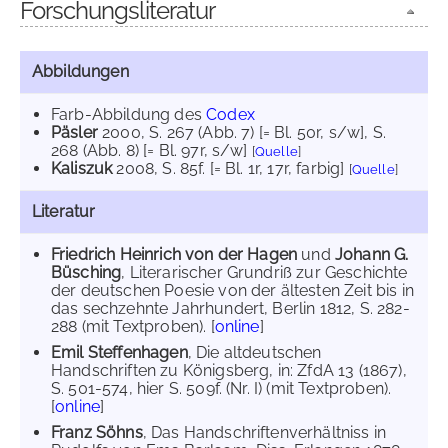
Forschungsliteratur
Abbildungen
Farb-Abbildung des
Codex
Päsler
2000
, S. 267 (Abb. 7) [= Bl. 50r, s/w]
, S.
268 (Abb. 8) [= Bl. 97r, s/w]
[
Quelle
]
Kaliszuk
2008
, S. 85f. [= Bl. 1r, 17r, farbig]
[
Quelle
]
Literatur
Friedrich Heinrich von der Hagen
und
Johann G.
Büsching
, Literarischer Grundriß zur Geschichte
der deutschen Poesie von der ältesten Zeit bis in
das sechzehnte Jahrhundert, Berlin 1812, S. 282-
288 (mit Textproben). [
online
]
Emil Steffenhagen
, Die altdeutschen
Handschriften zu Königsberg, in: ZfdA 13 (1867),
S. 501-574, hier S. 509f. (Nr. I) (mit Textproben).
[
online
]
Franz Söhns
, Das Handschriftenverhältniss in