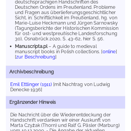
deutschsprachigen Handschriften des
Deutschen Ordens im Preußenland. Probleme
und Fragen aus überlieferungsgeschichtlicher
Sicht, in: Schriftlichkeit im Preußenland, hg. von
Marie-Luise Heckmann und Jürgen Sarnowsky
(Tagungsberichte der Historischen Kommission
für ost- und westpreußische Landesforschung
30), Osnabrück 2020, S. 43-62, hier S. 56.
Manuscripta.pl
– A guide to medieval
manuscript books in Polish collections. [
online
]
[
zur Beschreibung
]
Archivbeschreibung
Emil Ettlinger (1911)
[mit Nachtrag von Ludwig
Denecke 1936]
Ergänzender Hinweis
Die Nachricht über die Wiederentdeckung der
Handschrift verdanken wir einer Auskunft von
Marta Czyżak (Thorn) und Ralf G. Päsler (Marburg)
vom 10.12.2009. - Die Angabe der aktuellen