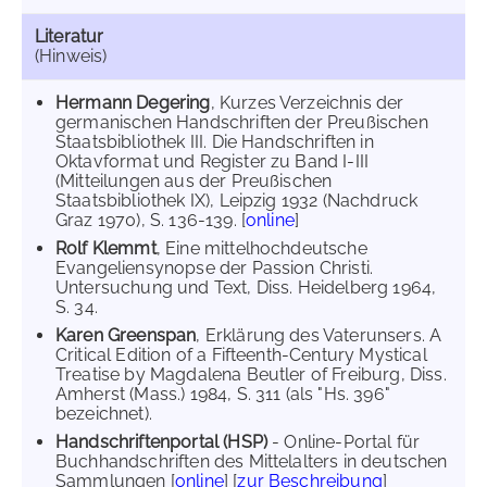
Literatur
(Hinweis)
Hermann Degering
, Kurzes Verzeichnis der
germanischen Handschriften der Preußischen
Staatsbibliothek III. Die Handschriften in
Oktavformat und Register zu Band I-III
(Mitteilungen aus der Preußischen
Staatsbibliothek IX), Leipzig 1932 (Nachdruck
Graz 1970), S. 136-139. [
online
]
Rolf Klemmt
, Eine mittelhochdeutsche
Evangeliensynopse der Passion Christi.
Untersuchung und Text, Diss. Heidelberg 1964,
S. 34.
Karen Greenspan
, Erklärung des Vaterunsers. A
Critical Edition of a Fifteenth-Century Mystical
Treatise by Magdalena Beutler of Freiburg, Diss.
Amherst (Mass.) 1984, S. 311 (als "Hs. 396"
bezeichnet).
Handschriftenportal (HSP)
- Online-Portal für
Buchhandschriften des Mittelalters in deutschen
Sammlungen [
online
] [
zur Beschreibung
]