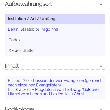
Aufbewahrungsort
Institution / Art / Umfang
Berlin
, Staatsbibl.,
mgo 396
Codex
X + 455 Blätter
Inhalt
Bl. 200r-??? =
Passion der vier Evangelien (getrennt
nach einzelnen Evangelisten)
Bl. 285r-296r =
Magdalena von Freiburg
:
'Goldene
Litanei vom Leben und Leiden Jesu Christi'
Kodikologie