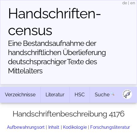
de
|
en
Handschriften­
census
Eine Bestandsaufnahme der
handschriftlichen Über­lieferung
deutschsprachiger Texte des
Mittelalters
Verzeichnisse
Literatur
HSC
Suche
Handschriftenbeschreibung 4176
Aufbewahrungsort
|
Inhalt
|
Kodikologie
|
Forschungsliteratur