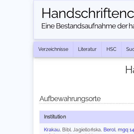
Handschriften­
Eine Bestandsaufnahme der han
Verzeichnisse
Literatur
HSC
Su
H
Aufbewahrungsorte
Institution
Krakau
, Bibl. Jagiellońska,
Berol. mgq 1