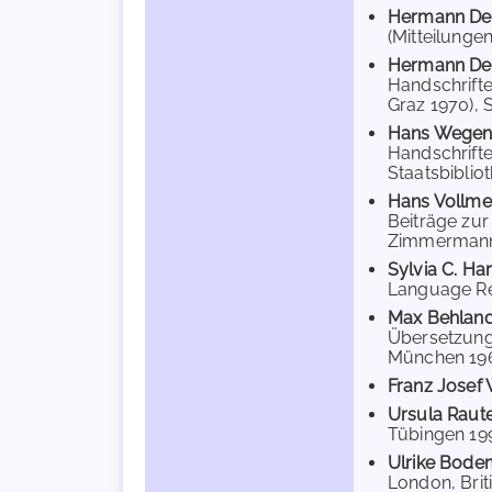
Hermann De
(Mitteilungen
Hermann De
Handschrifte
Graz 1970), S.
Hans Wegen
Handschrifte
Staatsbibliot
Hans Vollme
Beiträge zur
Zimmermann v
Sylvia C. Har
Language Revi
Max Behlan
Übersetzung 
München 1968
Franz Josef
Ursula Raut
Tübingen 1996
Ulrike Bod
London, Brit