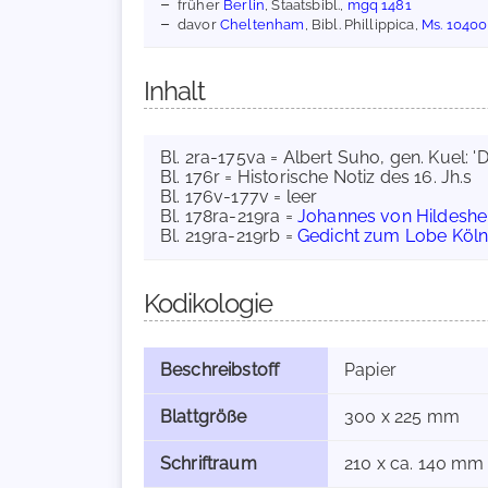
früher
Berlin
, Staatsbibl.,
mgq 1481
davor
Cheltenham
, Bibl. Phillippica,
Ms. 10400
Inhalt
Bl. 2ra-175va = Albert Suho, gen. Kuel: '
Bl. 176r = Historische Notiz des 16. Jh.s
Bl. 176v-177v = leer
Bl. 178ra-219ra =
Johannes von Hildesh
Bl. 219ra-219rb =
Gedicht zum Lobe Köl
Kodikologie
Beschreibstoff
Papier
Blattgröße
300 x 225 mm
Schriftraum
210 x ca. 140 mm