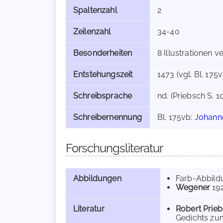
Spaltenzahl
2
Zeilenzahl
34-40
Besonderheiten
8 Illustrationen 
Entstehungszeit
1473 (vgl. Bl. 175v
Schreibsprache
nd. (Priebsch S. 1
Schreibernennung
Bl. 175vb:
Johann
Forschungsliteratur
Abbildungen
Farb-Abbild
Wegener
19
Literatur
Robert Prie
Gedichts zum