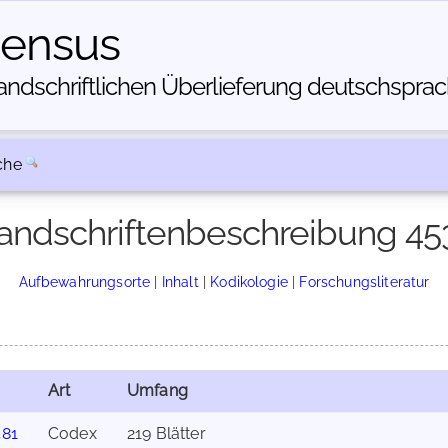
census
dschriftlichen Über­lieferung deutschsprachi
che
andschriftenbeschreibung 45
Aufbewahrungsorte
|
Inhalt
|
Kodikologie
|
Forschungsliteratur
Art
Umfang
481
Codex
219 Blätter