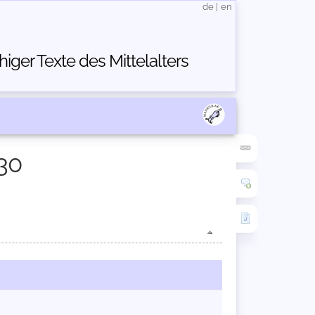
de
|
en
ger Texte des Mittelalters
30