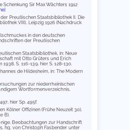
Die Schenkung Sir Max Wächters 1912
ne
]
er Preußischen Staatsbibliothek II. Die
liothek VIII), Leipzig 1926 (Nachdruck
tialschmuckes in den deutschen
ndschriften der Preußischen
reußischen Staatsbibliothek, in: Neue
schaft mit Otto Grüters und Erich
938, S. 116-139, hier S. 128-130.
Johannes de Hildesheim, in: The Modern
ersuchungen zur niederrheinischen
ständigem Wortformenverzeichnis,
497, hier Sp. 495f.
n Kölner Offizinen (Frühe Neuzeit 30),
e B).
 Könige. Beobachtungen zur Handschrift
rs, hg. von Christoph Fasbender unter