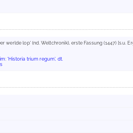
Der werlde lop' (nd. Weltchronik), erste Fassung (1447) [s.u. 
eim
:
'Historia trium regum', dt.
ns