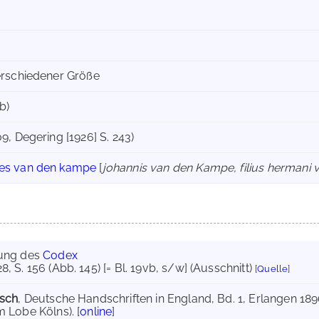
verschiedener Größe
b)
09, Degering [1926] S. 243)
es van den kampe
[
johannis van den Kampe, filius hermani
ung des
Codex
28
, S. 156 (Abb. 145) [= Bl. 19vb, s/w] (Ausschnitt)
[
Quelle
]
bsch
, Deutsche Handschriften in England, Bd. 1, Erlangen 1896
 Lobe Kölns). [
online
]