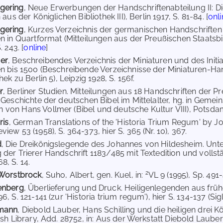
gering
, Neue Erwerbungen der Handschriftenabteilung II: 
 aus der Königlichen Bibliothek III), Berlin 1917, S. 81-84. [
onli
gering
, Kurzes Verzeichnis der germanischen Handschriften d
n in Quartformat (Mitteilungen aus der Preußischen Staatsbib
 243. [
online
]
er
, Beschreibendes Verzeichnis der Miniaturen und des Ini
n bis 1500 (Beschreibende Verzeichnisse der Miniaturen-Ha
hek zu Berlin 5), Leipzig 1928, S. 156f.
r
, Berliner Studien. Mitteilungen aus 18 Handschriften der P
 Geschichte der deutschen Bibel im Mittelalter, hg. in Gemein
on Hans Vollmer (Bibel und deutsche Kultur VIII), Potsdam 1
ris
, German Translations of the 'Historia Trium Regum' by 
ew 53 (1958), S. 364-373, hier S. 365 (Nr. 10), 367.
d
, Die Dreikönigslegende des Johannes von Hildesheim. Unt
der Trierer Handschrift 1183/485 mit Textedition und voll
, S. 14.
2
 Worstbrock
, Suho, Albert, gen. Kuel, in:
VL 9 (1995), Sp. 491-
enberg
, Überlieferung und Druck. Heiligenlegenden aus frühe
, S. 121-141 (zur 'Historia trium regum'), hier S. 134-137 (Sigl
emann
, Diebold Lauber, Hans Schilling und die heiligen drei
ish Library, Add. 28752, in: Aus der Werkstatt Diebold Laube