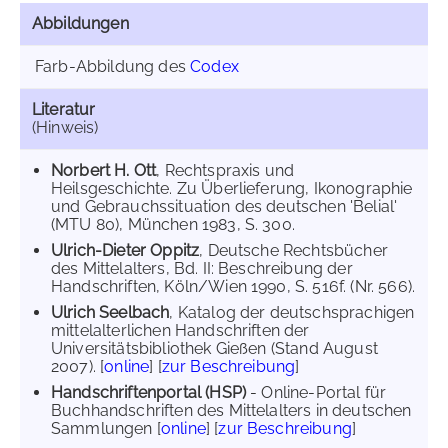
Abbildungen
Farb-Abbildung des
Codex
Literatur
(Hinweis)
Norbert H. Ott
, Rechtspraxis und
Heilsgeschichte. Zu Überlieferung, Ikonographie
und Gebrauchssituation des deutschen 'Belial'
(MTU 80), München 1983, S. 300.
Ulrich-Dieter Oppitz
, Deutsche Rechtsbücher
des Mittelalters, Bd. II: Beschreibung der
Handschriften, Köln/Wien 1990, S. 516f. (Nr. 566).
Ulrich Seelbach
, Katalog der deutschsprachigen
mittelalterlichen Handschriften der
Universitätsbibliothek Gießen (Stand August
2007). [
online
] [
zur Beschreibung
]
Handschriftenportal (HSP)
- Online-Portal für
Buchhandschriften des Mittelalters in deutschen
Sammlungen [
online
] [
zur Beschreibung
]