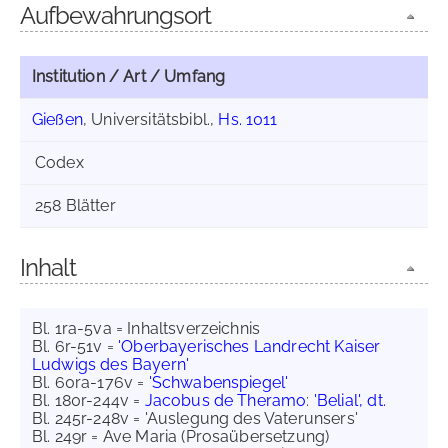
Aufbewahrungsort
Institution / Art / Umfang
Gießen
, Universitätsbibl.,
Hs. 1011
Codex
258 Blätter
Inhalt
Bl. 1ra-5va = Inhaltsverzeichnis
Bl. 6r-51v =
'Oberbayerisches Landrecht Kaiser
Ludwigs des Bayern'
Bl. 60ra-176v =
'Schwabenspiegel'
Bl. 180r-244v =
Jacobus de Theramo
:
'Belial', dt.
Bl. 245r-248v = 'Auslegung des Vaterunsers'
Bl. 249r = Ave Maria (Prosaübersetzung)