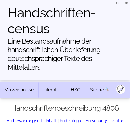
de
|
en
Handschriften­
census
Eine Bestandsaufnahme der
handschriftlichen Über­lieferung
deutschsprachiger Texte des
Mittelalters
Verzeichnisse
Literatur
HSC
Suche
Handschriftenbeschreibung 4806
Aufbewahrungsort
|
Inhalt
|
Kodikologie
|
Forschungsliteratur