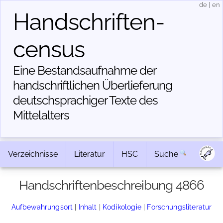
de
|
en
Handschriften­
census
Eine Bestandsaufnahme der
handschriftlichen Über­lieferung
deutschsprachiger Texte des
Mittelalters
Verzeichnisse
Literatur
HSC
Suche
Handschriftenbeschreibung 4866
Aufbewahrungsort
|
Inhalt
|
Kodikologie
|
Forschungsliteratur