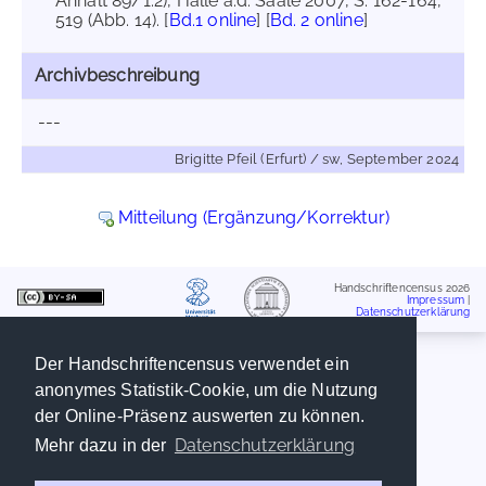
Anhalt 89/1.2), Halle a.d. Saale 2007, S. 162-164,
519 (Abb. 14). [
Bd.1 online
] [
Bd. 2 online
]
Archivbeschreibung
---
Brigitte Pfeil (Erfurt) / sw, September 2024
Mitteilung (Ergänzung/Korrektur)
Handschriftencensus 2026
Impressum
|
Datenschutzerklärung
Der Handschriftencensus verwendet ein
anonymes Statistik-Cookie, um die Nutzung
der Online-Präsenz auswerten zu können.
Datenschutzerklärung
Mehr dazu in der