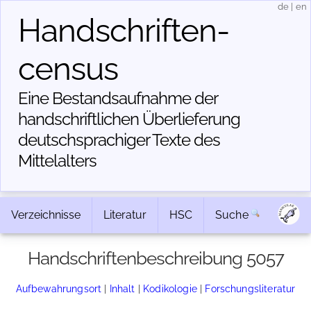
de
|
en
Handschriften­
census
Eine Bestandsaufnahme der
handschriftlichen Über­lieferung
deutschsprachiger Texte des
Mittelalters
Verzeichnisse
Literatur
HSC
Suche
Handschriftenbeschreibung 5057
Aufbewahrungsort
|
Inhalt
|
Kodikologie
|
Forschungsliteratur