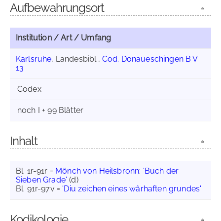
Aufbewahrungsort
Institution / Art / Umfang
Karlsruhe
, Landesbibl.,
Cod. Donaueschingen B V
13
Codex
noch I + 99 Blätter
Inhalt
Bl. 1r-91r =
Mönch von Heilsbronn
:
'Buch der
Sieben Grade'
(d)
Bl. 91r-97v =
'Diu zeichen eines wârhaften grundes'
Kodikologie