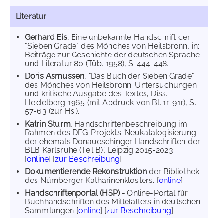
Literatur
Gerhard Eis
, Eine unbekannte Handschrift der
"Sieben Grade" des Mönches von Heilsbronn, in:
Beiträge zur Geschichte der deutschen Sprache
und Literatur 80 (Tüb. 1958), S. 444-448.
Doris Asmussen
, "Das Buch der Sieben Grade"
des Mönches von Heilsbronn. Untersuchungen
und kritische Ausgabe des Textes, Diss.
Heidelberg 1965 (mit Abdruck von Bl. 1r-91r), S.
57-63 (zur Hs.).
Katrin Sturm
, Handschriftenbeschreibung im
Rahmen des DFG-Projekts 'Neukatalogisierung
der ehemals Donaueschinger Handschriften der
BLB Karlsruhe (Teil B)', Leipzig 2015-2023.
[
online
] [
zur Beschreibung
]
Dokumentierende Rekonstruktion
der Bibliothek
des Nürnberger Katharinenklosters. [
online
]
Handschriftenportal (HSP)
- Online-Portal für
Buchhandschriften des Mittelalters in deutschen
Sammlungen [
online
] [
zur Beschreibung
]