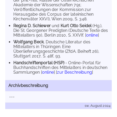
der phil.-hist. Klasse der Österreichischen
Akademie der Wissenschaften 791;
Veröffentlichungen der Kommission zur
Herausgabe des Corpus der lateinischen
Kirchenväter XXVI), Wien 2009, S. 348.
Regina D. Schiewer
und
Kurt Otto Seidel
(Hg.),
Die St. Georgener Predigten (Deutsche Texte des
Mittelalters 90), Berlin 2010, S. XXVIf. [
online
]
Wolfgang Beck
, Deutsche Literatur des
Mittelalters in Thüringen. Eine
Überlieferungsgeschichte (ZfdA. Beiheft 26),
Stuttgart 2017, S. 48f, 93.
Handschriftenportal (HSP)
- Online-Portal für
Buchhandschriften des Mittelalters in deutschen
Sammlungen [
online
] [
zur Beschreibung
]
Archivbeschreibung
---
sw, August 2024