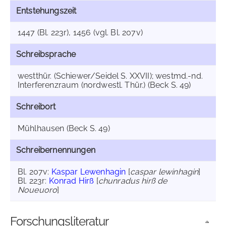
Entstehungszeit
1447 (Bl. 223r), 1456 (vgl. Bl. 207v)
Schreibsprache
westthür. (Schiewer/Seidel S. XXVII); westmd.-nd.
Interferenzraum (nordwestl. Thür.) (Beck S. 49)
Schreibort
Mühlhausen (Beck S. 49)
Schreibernennungen
Bl. 207v:
Kaspar Lewenhagin
[
caspar lewinhagin
]
Bl. 223r:
Konrad Hirß
[
chunradus hirß de
Noueuoro
]
Forschungsliteratur