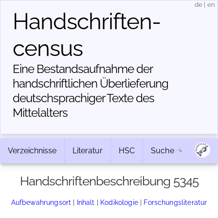
de
|
en
Handschriften­
census
Eine Bestandsaufnahme der
handschriftlichen Über­lieferung
deutschsprachiger Texte des
Mittelalters
Verzeichnisse
Literatur
HSC
Suche
Handschriftenbeschreibung 5345
Aufbewahrungsort
|
Inhalt
|
Kodikologie
|
Forschungsliteratur