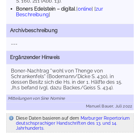
S. 160, 211 (Abb. 13).
Boners Edelstein – digital
[
online
] [
zur
Beschreibung
]
Archivbeschreibung
---
Ergänzender Hinweis
Boner-Nachtrag "wohl von Thenge von
Schrankenfels" (Bodemann/Dicke S. 430), in
dessen Besitz sich die Hs. in der 1. Hälfte des 15.
Jh.s befand (vgl. dazu Backes/Geiss S. 434).
Mitteilungen von Sine Nomine
Manuel Bauer, Juli 2022
Diese Daten basieren auf dem
Marburger Repertorium
deutschsprachiger Handschriften des 13. und 14.
Jahrhunderts.