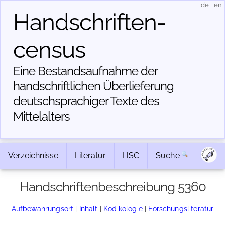
de
|
en
Handschriften­
census
Eine Bestandsaufnahme der
handschriftlichen Über­lieferung
deutschsprachiger Texte des
Mittelalters
Verzeichnisse
Literatur
HSC
Suche
Handschriftenbeschreibung 5360
Aufbewahrungsort
|
Inhalt
|
Kodikologie
|
Forschungsliteratur