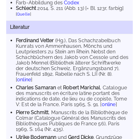
Farb-Abbildung des
Codex
Schlecht
2014
, S. 211 (Abb. 13) [= Bl. 123r, farbig]
[
Quelle
]
Literatur
Ferdinand Vetter
(Hg.), Das Schachzabelbuch
Kunrats von Ammenhausen, Mönchs und
Leutpriesters zu Stein am Rhein. Nebst den
Schachbüchern des Jakob von Cessole und des
Jakob Mennel (Bibliothek älterer Schriftwerke
der deutschen Schweiz, Ergänzungsband 7),
Frauenfeld 1892, Rabelle nach S. LII (Nr. 8).
[
online
]
Charles Samaran
et
Robert Marichal
, Catalogue
des manuscrits en écriture latine portant des
indications de date, de lieu ou de copiste, Tome
V: Est de la France, Paris 1965, S. 91. [
online
]
Pierre Schmitt
, Manuscrits de la Bibliothèque de
Colmar (Catalogue Général des Manuscrits des
Bibliothèques Publiques de France 56), Paris
1969, S. 164 (Nr. 435).
Ulrike Bodemann
und
Gerd Dicke
, Grundzüge