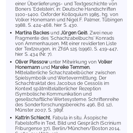
einer Überlieferungs- und Textgeschichte von
Boners 'Edelstein', in: Deutsche Handschriften
1100-1400. Oxforder Kolloquium 1985, hg. von
Volker Honemann und Nigel F. Palmer, Tübingen
1988, S. 424-468, hier S. 430.
Martina Backes
und
Jürgen Geiß
, Zwei neue
Fragmente des 'Schachzabelbuchs' Konrads
von Ammenhausen. Mit einer revidierten Liste
der Textzeugen, in: ZfdA 125 (1996), S. 419-447,
hier S. 434 (Nr. 7).
Oliver Plessow
unter Mitwirkung von
Volker
Honemann
und
Mareike Temmen
,
Mittelalterliche Schachzabelbücher zwischen
Spielsymbolik und Wertevermittlung. Der
Schachtraktat des Jacobus de Cessolis im
Kontext spätmittelalterlicher Rezeption
(Symbolische Kommunikation und
gesellschaftliche Wertesysteme. Schriftenreihe
des Sonderforschungsbereichs 496, Bd. 12),
Münster 2007, S. 389f.
Kattrin Schlecht
, Fabula in situ. Äsopische
Fabelstoffe in Text, Bild und Gespräch (Scrinium
Friburgense 37), Berlin/München/Boston 2014,