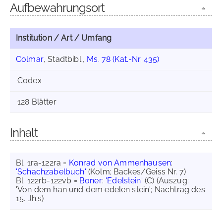
Aufbewahrungsort
Institution / Art / Umfang
Colmar
, Stadtbibl.,
Ms. 78 (Kat.-Nr. 435)
Codex
128 Blätter
Inhalt
Bl. 1ra-122ra =
Konrad von Ammenhausen
:
'Schachzabelbuch'
(Kolm; Backes/Geiss Nr. 7)
Bl. 122rb-122vb =
Boner
:
'Edelstein'
(C) (Auszug:
'Von dem han und dem edelen stein'; Nachtrag des
15. Jh.s)