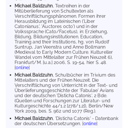
Michael Baldzuhn
, Textreihen in der
Mitüberlieferung von Schultexten als
Verschriftlichungsphänomen. Formen ihrer
Herausbildung im Lateinischen ('Liber
Catonianus', 'Auctores octo') und in der
Volkssprache (Cato/Facetus), in: Erziehung,
Bildung, Bildungsinstitutionen. Education,
Training and their Institutions, hg. von Rudolf
Suntrup, Jan Veenstra und Anne Bollmann
(Medieval to Early Modern Culture. Kultureller
Wandel vom Mittelalter zur Frühen Neuzeit 6),
Frankfurt/M. [u.a.] 2006, S. 19-54, hier S. 48.
[
online
]
Michael Baldzuhn
, Schulbücher im Trivium des
Mittelalters und der Frühen Neuzeit. Die
Verschriftlichung von Unterricht in der Text- und
Überlieferungsgeschichte der 'Fabulae' Avians
und der deutschen 'Disticha Catonis', 2 Bde.
(Quellen und Forschungen zur Literatur- und
Kulturgeschichte 44/1.2 [278/1.2]), Berlin/New
York 2009, bes. S. 962 und 1077 (Reg.).
Michael Baldzuhn
, 'Disticha Catonis' - Datenbank
der deutschen Übersetzungen. [
online
]