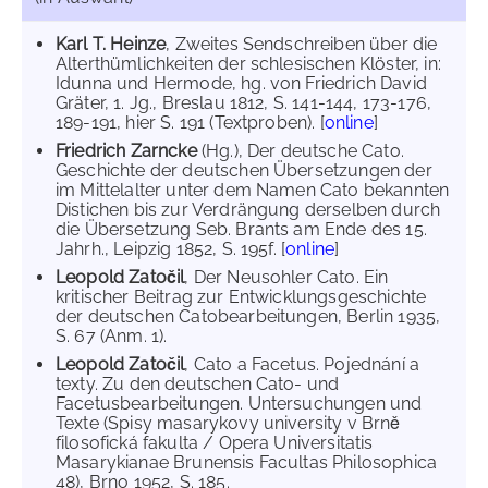
Karl T. Heinze
, Zweites Sendschreiben über die
Alterthümlichkeiten der schlesischen Klöster, in:
Idunna und Hermode, hg. von Friedrich David
Gräter, 1. Jg., Breslau 1812, S. 141-144, 173-176,
189-191, hier S. 191 (Textproben). [
online
]
Friedrich Zarncke
(Hg.), Der deutsche Cato.
Geschichte der deutschen Übersetzungen der
im Mittelalter unter dem Namen Cato bekannten
Distichen bis zur Verdrängung derselben durch
die Übersetzung Seb. Brants am Ende des 15.
Jahrh., Leipzig 1852, S. 195f. [
online
]
Leopold Zatočil
, Der Neusohler Cato. Ein
kritischer Beitrag zur Entwicklungsgeschichte
der deutschen Catobearbeitungen, Berlin 1935,
S. 67 (Anm. 1).
Leopold Zatočil
, Cato a Facetus. Pojednání a
texty. Zu den deutschen Cato- und
Facetusbearbeitungen. Untersuchungen und
Texte (Spisy masarykovy university v Brně
filosofická fakulta / Opera Universitatis
Masarykianae Brunensis Facultas Philosophica
48), Brno 1952, S. 185.