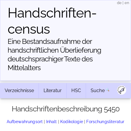
de
|
en
Handschriften­
census
Eine Bestandsaufnahme der
handschriftlichen Über­lieferung
deutschsprachiger Texte des
Mittelalters
Verzeichnisse
Literatur
HSC
Suche
Handschriftenbeschreibung 5450
Aufbewahrungsort
|
Inhalt
|
Kodikologie
|
Forschungsliteratur