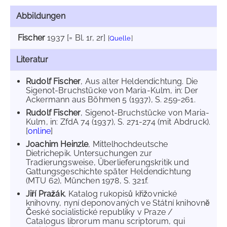
Abbildungen
Fischer
1937
[= Bl. 1r, 2r]
[
Quelle
]
Literatur
Rudolf Fischer
, Aus alter Heldendichtung. Die
Sigenot-Bruchstücke von Maria-Kulm, in: Der
Ackermann aus Böhmen 5 (1937), S. 259-261.
Rudolf Fischer
, Sigenot-Bruchstücke von Maria-
Kulm, in: ZfdA 74 (1937), S. 271-274 (mit Abdruck).
[
online
]
Joachim Heinzle
, Mittelhochdeutsche
Dietrichepik. Untersuchungen zur
Tradierungsweise, Überlieferungskritik und
Gattungsgeschichte später Heldendichtung
(MTU 62), München 1978, S. 321f.
Jiří Pražák
, Katalog rukopisů křižovnické
knihovny, nyní deponovaných ve Státní knihovnĕ
České socialistické republiky v Praze /
Catalogus librorum manu scriptorum, qui