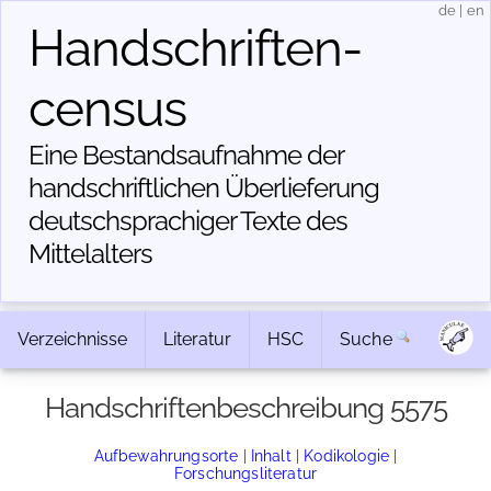
de
|
en
Handschriften­
census
Eine Bestandsaufnahme der
handschriftlichen Über­lieferung
deutschsprachiger Texte des
Mittelalters
Verzeichnisse
Literatur
HSC
Suche
Handschriftenbeschreibung 5575
Aufbewahrungsorte
|
Inhalt
|
Kodikologie
|
Forschungsliteratur