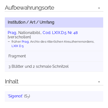
Aufbewahrungsorte
Institution / Art / Umfang
Prag
, Nationalbibl.,
Cod. LXIX.D.5 Nr. 48
[verschollen]
früher
Prag
, Archiv des ritterlichen Kreuzherrenordens,
LXIX D 5
Fragment
3 Blätter und 2 schmale Schnitzel
Inhalt
'Sigenot'
(S
)
7