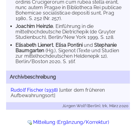
ordinis Crucigerorum cum rubea stella erant,
nunc autem Pragae in Bibliotheca Rei publicae
Bohemicae socialisticae depositi sunt, Prag
1980, S. 252 (Nr. 257).
Joachim Heinzle
, Einführung in die
mittelhochdeutsche Dietrichepik (de Gruyter
Studienbuch), Berlin/New York 1999, S. 128.
Elisabeth Lienert
,
Elisa Pontini
und
Stephanie
Baumgarten
(Hg.), Sigenot (Texte und Studien
zur mittelhochdeutschen Heldenepik 12),
Berlin/Boston 2020, S. 16f.
Archivbeschreibung
Rudolf Fischer (1938)
[unter dem früheren
Aufbewahrungsort]
Jürgen Wolf (Berlin), trk, März 2020
Mitteilung (Ergänzung/Korrektur)