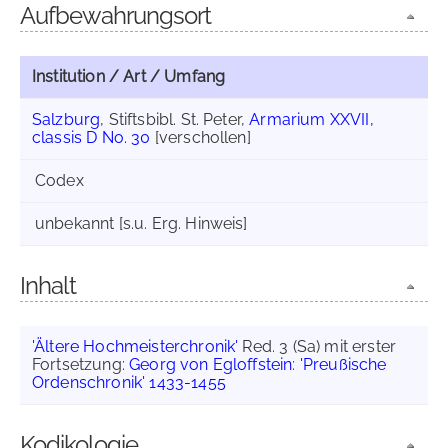
Aufbewahrungsort
Institution / Art / Umfang
Salzburg
, Stiftsbibl. St. Peter,
Armarium XXVII,
classis D No. 30
[verschollen]
Codex
unbekannt [s.u. Erg. Hinweis]
Inhalt
'Ältere Hochmeisterchronik'
Red. 3 (Sa) mit erster
Fortsetzung:
Georg von Egloffstein
:
'Preußische
Ordenschronik' 1433-1455
Kodikologie