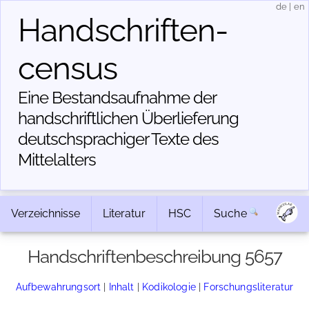
de
|
en
Handschriften­
census
Eine Bestandsaufnahme der
handschriftlichen Über­lieferung
deutschsprachiger Texte des
Mittelalters
Verzeichnisse
Literatur
HSC
Suche
Handschriftenbeschreibung 5657
Aufbewahrungsort
|
Inhalt
|
Kodikologie
|
Forschungsliteratur