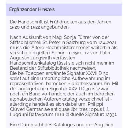
Ergänzender Hinweis
Die Handschrift ist Frühdrucken aus den Jahren
1520 und 1522 angebunden.
Nach Auskunft von Mag. Sonja Führer von der
Stiftsbibliothek St. Peter in Salzburg vom 12.4.2021
muss die 'Ältere Hochmeisterchronik' weiterhin als
verschollen gelten. Schon im 1910-12 von Pater
Augustin Jungwirth verfassten
Handschriftenkatalog lässt sie sich nicht mehr im
Bestand der Stiftsbibliothek nachweisen.
Die bei Toeppen erwähnte Signatur XXVII D 30
weist auf eine ursprüngliche Aufbewahrung im
repräsentativen, barocken Bibliotheksraum hin. Mit
der angegebenen Signatur XXVII D 30 ist zwar
noch ein Band vorhanden, der auch im barocken
alphabetischen Autorenkatalog verzeichnet ist -
allerdings handelt es sich dabei um: Philippi
Clüveri Germaniae antiquae libri tres : opus [...],
Lugduni Batavorum 1616 (aktuelle Signatur: 1233).
Eine Durchsicht des Kataloges und der Abgleich