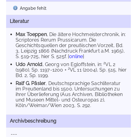
Angabe fehlt
Literatur
Max Toeppen
, Die ältere Hochmeisterchronik, in:
Scriptores Rerum Prussicarum. Die
Geschichtsquellen der preußischen Vorzeit, Bd.
3, Leipzig 1866 (Nachdruck Frankfurt a.M. 1965),
S. 519-725, hier S. 525f. [
online
]
2
Udo Arnold
, Georg von Egloffstein, in:
VL 2
2
(1980), Sp. 1197-1200 +
VL 11 (2004), Sp. 515, hier
Bd. 2, Sp. 1199.
Ralf G. Päsler
, Deutschsprachige Sachliteratur
im Preußenland bis 1500. Untersuchungen zu
ihrer Überlieferung (Aus Archiven, Bibliotheken
und Museen Mittel- und Osteuropas 2),
Köln/Weimar/Wien 2003, S. 292.
Archivbeschreibung
---