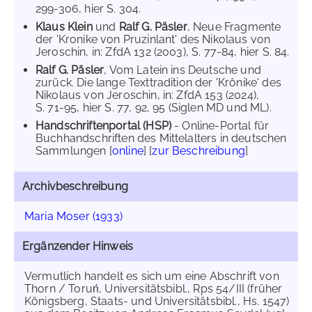
299-306, hier S. 304.
Klaus Klein
und
Ralf G. Päsler
, Neue Fragmente
der 'Kronike von Pruzinlant' des Nikolaus von
Jeroschin, in: ZfdA 132 (2003), S. 77-84, hier S. 84.
Ralf G. Päsler
, Vom Latein ins Deutsche und
zurück. Die lange Texttradition der 'Krônike' des
Nikolaus von Jeroschin, in: ZfdA 153 (2024),
S. 71-95, hier S. 77, 92, 95 (Siglen MD und ML).
Handschriftenportal (HSP)
- Online-Portal für
Buchhandschriften des Mittelalters in deutschen
Sammlungen [
online
] [
zur Beschreibung
]
Archivbeschreibung
Maria Moser (1933)
Ergänzender Hinweis
Vermutlich handelt es sich um eine Abschrift von
Thorn / Toruń, Universitätsbibl., Rps 54/III (früher
Königsberg, Staats- und Universitätsbibl., Hs. 1547)