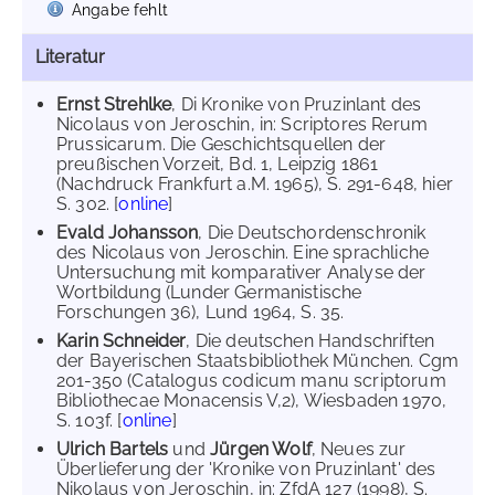
Angabe fehlt
Literatur
Ernst Strehlke
, Di Kronike von Pruzinlant des
Nicolaus von Jeroschin, in: Scriptores Rerum
Prussicarum. Die Geschichtsquellen der
preußischen Vorzeit, Bd. 1, Leipzig 1861
(Nachdruck Frankfurt a.M. 1965), S. 291-648, hier
S. 302. [
online
]
Evald Johansson
, Die Deutschordenschronik
des Nicolaus von Jeroschin. Eine sprachliche
Untersuchung mit komparativer Analyse der
Wortbildung (Lunder Germanistische
Forschungen 36), Lund 1964, S. 35.
Karin Schneider
, Die deutschen Handschriften
der Bayerischen Staatsbibliothek München. Cgm
201-350 (Catalogus codicum manu scriptorum
Bibliothecae Monacensis V,2), Wiesbaden 1970,
S. 103f. [
online
]
Ulrich Bartels
und
Jürgen Wolf
, Neues zur
Überlieferung der 'Kronike von Pruzinlant' des
Nikolaus von Jeroschin, in: ZfdA 127 (1998), S.