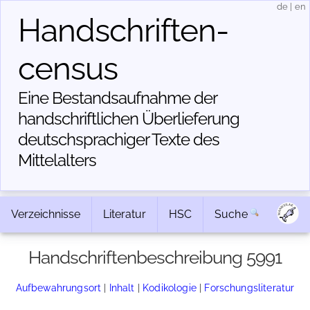
de
|
en
Handschriften­
census
Eine Bestandsaufnahme der
handschriftlichen Über­lieferung
deutschsprachiger Texte des
Mittelalters
Verzeichnisse
Literatur
HSC
Suche
Handschriftenbeschreibung 5991
Aufbewahrungsort
|
Inhalt
|
Kodikologie
|
Forschungsliteratur