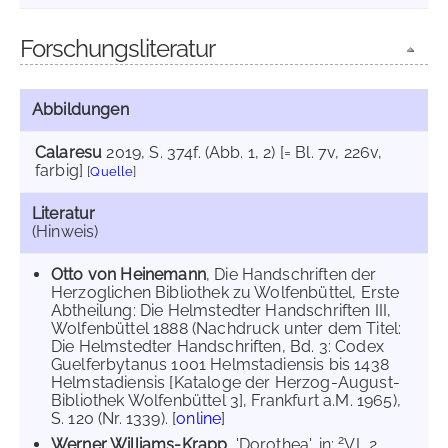
Forschungsliteratur
Abbildungen
Calaresu
2019
, S. 374f. (Abb. 1, 2) [= Bl. 7v, 226v,
farbig]
[
Quelle
]
Literatur
(Hinweis)
Otto von Heinemann
, Die Handschriften der
Herzoglichen Bibliothek zu Wolfenbüttel, Erste
Abtheilung: Die Helmstedter Handschriften III,
Wolfenbüttel 1888 (Nachdruck unter dem Titel:
Die Helmstedter Handschriften, Bd. 3: Codex
Guelferbytanus 1001 Helmstadiensis bis 1438
Helmstadiensis [Kataloge der Herzog-August-
Bibliothek Wolfenbüttel 3], Frankfurt a.M. 1965),
S. 120 (Nr. 1339). [
online
]
2
Werner Williams-Krapp
, 'Dorothea', in:
VL 2