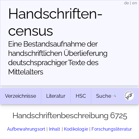
de
|
en
Handschriften­
census
Eine Bestandsaufnahme der
handschriftlichen Über­lieferung
deutschsprachiger Texte des
Mittelalters
Verzeichnisse
Literatur
HSC
Suche
Handschriftenbeschreibung 6725
Aufbewahrungsort
|
Inhalt
|
Kodikologie
|
Forschungsliteratur