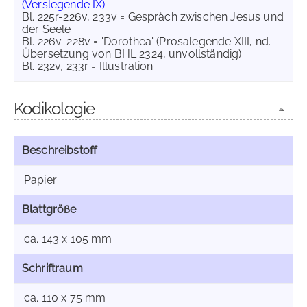
(Verslegende IX)
Bl. 225r-226v, 233v = Gespräch zwischen Jesus und
der Seele
Bl. 226v-228v = 'Dorothea' (Prosalegende XIII, nd.
Übersetzung von BHL 2324, unvollständig)
Bl. 232v, 233r = Illustration
Kodikologie
Beschreibstoff
Papier
Blattgröße
ca. 143 x 105 mm
Schriftraum
ca. 110 x 75 mm