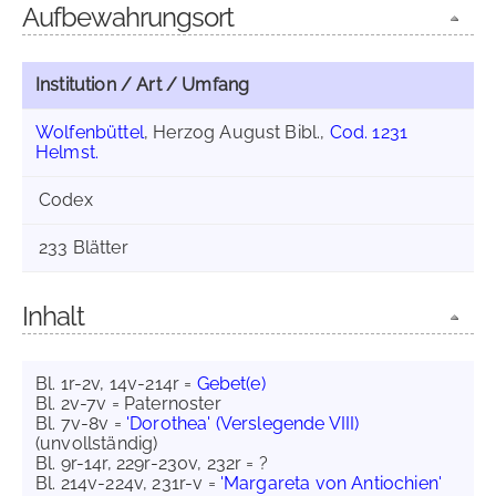
Aufbewahrungsort
Institution / Art / Umfang
Wolfenbüttel
, Herzog August Bibl.,
Cod. 1231
Helmst.
Codex
233 Blätter
Inhalt
Bl. 1r-2v, 14v-214r =
Gebet(e)
Bl. 2v-7v = Paternoster
Bl. 7v-8v =
'Dorothea' (Verslegende VIII)
(unvollständig)
Bl. 9r-14r, 229r-230v, 232r = ?
Bl. 214v-224v, 231r-v =
'Margareta von Antiochien'