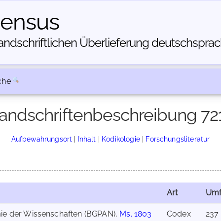
census
dschriftlichen Über­lieferung deutschsprachi
che
andschriftenbeschreibung 72
Aufbewahrungsort
|
Inhalt
|
Kodikologie
|
Forschungsliteratur
Art
Umf
emie der Wissenschaften (BGPAN),
Ms. 1803
Codex
237 