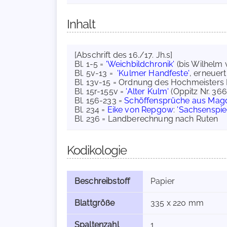
Inhalt
[Abschrift des 16./17. Jh.s]
Bl. 1-5 =
'Weichbildchronik'
(bis Wilhelm 
Bl. 5v-13 =
'Kulmer Handfeste'
, erneuert
Bl. 13v-15 = Ordnung des Hochmeisters
Bl. 15r-155v =
'Alter Kulm'
(Oppitz Nr. 366
Bl. 156-233 =
Schöffensprüche aus Mag
Bl. 234 =
Eike von Repgow
:
'Sachsenspie
Bl. 236 = Landberechnung nach Ruten
Kodikologie
Beschreibstoff
Papier
Blattgröße
335 x 220 mm
Spaltenzahl
1