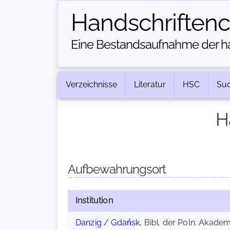
Handschriften­
Eine Bestandsaufnahme der han
Verzeichnisse
Literatur
HSC
Su
H
Aufbewahrungsort
Institution
Danzig / Gdańsk
, Bibl. der Poln. Akad