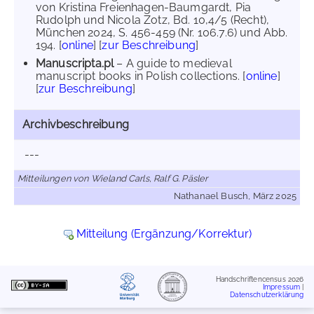
von Kristina Freienhagen-Baumgardt, Pia
Rudolph und Nicola Zotz, Bd. 10,4/5 (Recht),
München 2024, S. 456-459 (Nr. 106.7.6) und Abb.
194. [
online
] [
zur Beschreibung
]
Manuscripta.pl
– A guide to medieval
manuscript books in Polish collections. [
online
]
[
zur Beschreibung
]
Archivbeschreibung
---
Mitteilungen von Wieland Carls, Ralf G. Päsler
Nathanael Busch, März 2025
Mitteilung (Ergänzung/Korrektur)
Handschriftencensus 2026
Impressum
|
Datenschutzerklärung