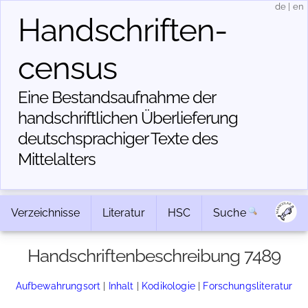
de
|
en
Handschriften­
census
Eine Bestandsaufnahme der
handschriftlichen Über­lieferung
deutschsprachiger Texte des
Mittelalters
Verzeichnisse
Literatur
HSC
Suche
Handschriftenbeschreibung 7489
Aufbewahrungsort
|
Inhalt
|
Kodikologie
|
Forschungsliteratur