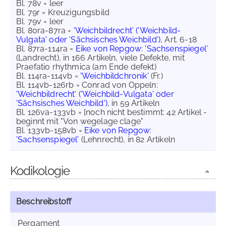
Bl. 78v = leer
Bl. 79r = Kreuzigungsbild
Bl. 79v = leer
Bl. 80ra-87ra =
'Weichbildrecht' ('Weichbild-
Vulgata' oder 'Sächsisches Weichbild')
, Art. 6-18
Bl. 87ra-114ra =
Eike von Repgow
:
'Sachsenspiegel'
(Landrecht), in 166 Artikeln, viele Defekte, mit
Praefatio rhythmica (am Ende defekt)
Bl. 114ra-114vb =
'Weichbildchronik'
(Fr.)
Bl. 114vb-126rb = Conrad von Oppeln:
'Weichbildrecht' ('Weichbild-Vulgata' oder
'Sächsisches Weichbild')
, in 59 Artikeln
Bl. 126va-133vb = [noch nicht bestimmt: 42 Artikel -
beginnt mit "Von wegelage clage"
Bl. 133vb-158vb =
Eike von Repgow
:
'Sachsenspiegel'
(Lehnrecht), in 82 Artikeln
Kodikologie
Beschreibstoff
Pergament