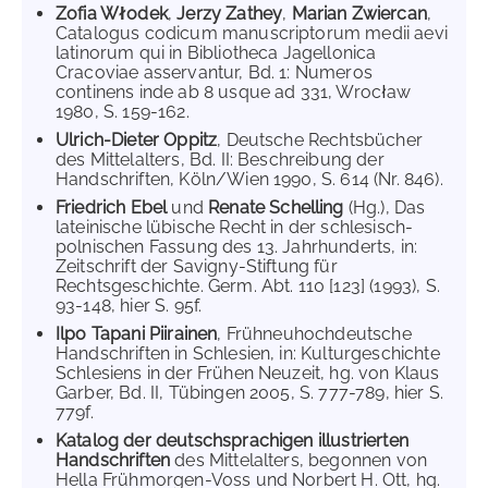
Zofia Włodek
,
Jerzy Zathey
,
Marian Zwiercan
,
Catalogus codicum manuscriptorum medii aevi
latinorum qui in Bibliotheca Jagellonica
Cracoviae asservantur, Bd. 1: Numeros
continens inde ab 8 usque ad 331, Wrocław
1980, S. 159-162.
Ulrich-Dieter Oppitz
, Deutsche Rechtsbücher
des Mittelalters, Bd. II: Beschreibung der
Handschriften, Köln/Wien 1990, S. 614 (Nr. 846).
Friedrich Ebel
und
Renate Schelling
(Hg.), Das
lateinische lübische Recht in der schlesisch-
polnischen Fassung des 13. Jahrhunderts, in:
Zeitschrift der Savigny-Stiftung für
Rechtsgeschichte. Germ. Abt. 110 [123] (1993), S.
93-148, hier S. 95f.
Ilpo Tapani Piirainen
, Frühneuhochdeutsche
Handschriften in Schlesien, in: Kulturgeschichte
Schlesiens in der Frühen Neuzeit, hg. von Klaus
Garber, Bd. II, Tübingen 2005, S. 777-789, hier S.
779f.
Katalog der deutschsprachigen illustrierten
Handschriften
des Mittelalters, begonnen von
Hella Frühmorgen-Voss und Norbert H. Ott, hg.