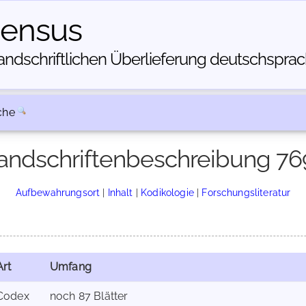
census
dschriftlichen Über­lieferung deutschsprachi
che
andschriftenbeschreibung 76
Aufbewahrungsort
|
Inhalt
|
Kodikologie
|
Forschungsliteratur
Art
Umfang
Codex
noch 87 Blätter