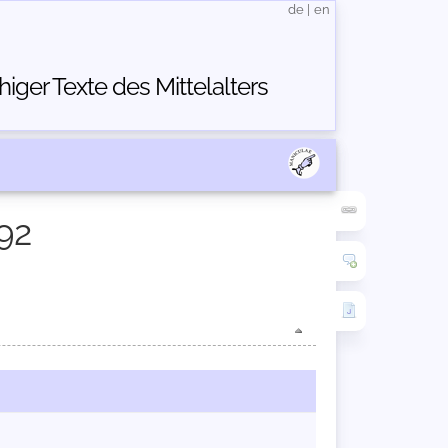
de
|
en
ger Texte des Mittelalters
92