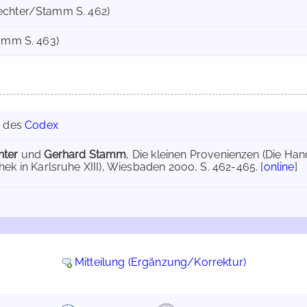
echter/Stamm S. 462)
tamm S. 463)
g des
Codex
hter
und
Gerhard Stamm
, Die kleinen Provenienzen (Die Ha
hek in Karlsruhe XIII), Wiesbaden 2000, S. 462-465. [
online
]
Mitteilung (Ergänzung/Korrektur)