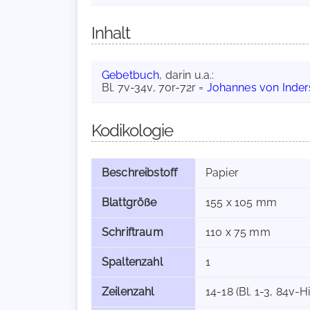
Inhalt
Gebetbuch
, darin u.a.:
Bl. 7v-34v, 70r-72r =
Johannes von Inder
Kodikologie
Beschreibstoff
Papier
Blattgröße
155 x 105 mm
Schriftraum
110 x 75 mm
Spaltenzahl
1
Zeilenzahl
14-18 (Bl. 1-3, 84v-H