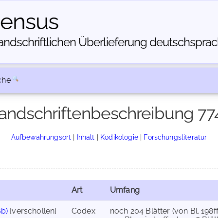
census
dschriftlichen Über­lieferung deutschsprachi
che
andschriftenbeschreibung 77
Aufbewahrungsort
|
Inhalt
|
Kodikologie
|
Forschungsliteratur
Art
Umfang
6b)
[verschollen]
Codex
noch 204 Blätter (von Bl. 198f