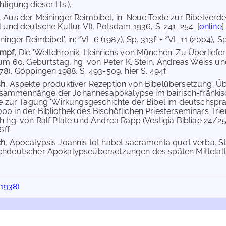
htigung dieser Hs.).
, Aus der Meininger Reimbibel, in: Neue Texte zur Bibelverd
l und deutsche Kultur VI), Potsdam 1936, S. 241-254. [
online
]
2
2
ininger Reimbibel', in:
VL 6 (1987), Sp. 313f. +
VL 11 (2004), Sp
umpf
, Die 'Weltchronik' Heinrichs von München. Zu Überliefer
zum 60. Geburtstag, hg. von Peter K. Stein, Andreas Weiss u
78), Göppingen 1988, S. 493-509, hier S. 494f.
ch
, Aspekte produktiver Rezeption von Bibelübersetzung: Ü
ammenhänge der Johannesapokalypse im bairisch-fränkis
ge zur Tagung 'Wirkungsgeschichte der Bibel im deutschsprach
0 in der Bibliothek des Bischöflichen Priesterseminars T
h hg. von Ralf Plate und Andrea Rapp (Vestigia Bibliae 24/25
6ff.
ch
, Apocalypsis Joannis tot habet sacramenta quot verba. S
hdeutscher Apokalypseübersetzungen des späten Mittelalte
(1938)