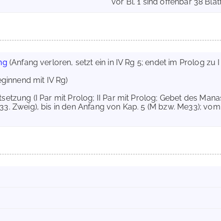
vor Bl. 1 sind offenbar 38 Blät
ng
(Anfang verloren, setzt ein in IV Rg 5; endet im Prolog zu 
ginnend mit IV Rg)
rtsetzung (I Par mit Prolog; II Par mit Prolog; Gebet des Man
3. Zweig), bis in den Anfang von Kap. 5 (M bzw. Me33); vom 