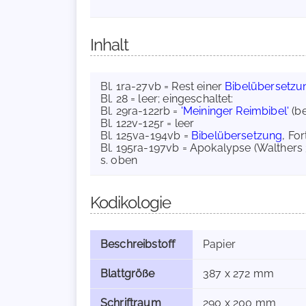
Inhalt
Bl. 1ra-27vb = Rest einer
Bibelübersetzu
Bl. 28 = leer; eingeschaltet:
Bl. 29ra-122rb =
'Meininger Reimbibel'
(be
Bl. 122v-125r = leer
Bl. 125va-194vb =
Bibelübersetzung
, Fo
Bl. 195ra-197vb = Apokalypse (Walthers 3
s. oben
Kodikologie
Beschreibstoff
Papier
Blattgröße
387 x 272 mm
Schriftraum
290 x 200 mm