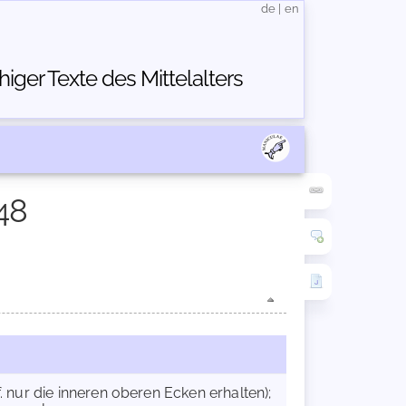
de
|
en
ger Texte des Mittelalters
48
f. nur die inneren oberen Ecken erhalten);