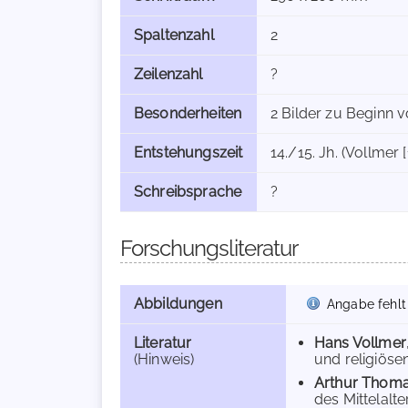
Spaltenzahl
2
Zeilenzahl
?
Besonderheiten
2 Bilder zu Beginn v
Entstehungszeit
14./15. Jh. (Vollmer [
Schreibsprache
?
Forschungsliteratur
Abbildungen
Angabe fehlt
Literatur
Hans Vollmer
(Hinweis)
und religiösen
Arthur Thoma
des Mittelalte