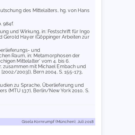
eutschung des Mittelalters, hg. von Hans
. 984f.
ung und Wirkung, in: Festschrift für Ingo
nd Gerold Hayer (Göppinger Arbeiten zur
berlieferungs- und
chen Raum, in: Metamorphosen der
igen Mittelalter' vom 4. bis 6.
rier, zusammen mit Michael Embach und
 [2002/2003]), Bern 2004, S. 155-173,
tudien zu Sprache, Überlieferung und
rs (MTU 137), Berlin/New York 2010, S.
Gisela Kornrumpf (München), Juli 2018