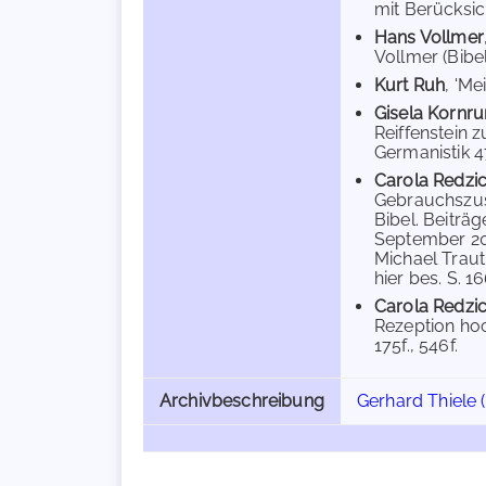
mit Berücksic
Hans Vollmer
Vollmer (Bibe
Kurt Ruh
, 'Me
Gisela Kornr
Reiffenstein 
Germanistik 4
Carola Redzi
Gebrauchszus
Bibel. Beiträ
September 200
Michael Traut
hier bes. S. 16
Carola Redzi
Rezeption hoc
175f., 546f.
Archivbeschreibung
Gerhard Thiele 