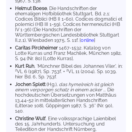
1967, S. 138.
Helmut Boese
, Die Handschriften der
ehemaligen Hofbibliothek Stuttgart, Bd. 2,1:
Codices Biblici (HB II 1-60), Codices dogmatici et
polemici (HB III 1-59), Codices hermeneutici (HB
IV 1-36) (Die Handschriften der
Württembergischen Landesbibliothek Stuttgart
II,2,1), Wiesbaden 1975, S. 11f. [
online
]
Caritas Pirckheimer
1467-1532. Katalog von
Lotte Kurras und Franz Machilek, München 1982,
S. 94 (Nr. 80) [Lotte Kurras].
Kurt Ruh
, 'Münchner Bibel des Johannes Viler', in:
2
2
VL 6 (1987), Sp. 753f. +
VL 11 (2004), Sp. 1039,
hier Bd. 6, Sp. 753f.
Jochen Splett
(Hg.),
das hymelreich ist gleich
einem verporgen schatz in einem acker ...
Die
hochdeutschen Übersetzungen von Matthäus
13,44-52 in mittelalterlichen Handschriften
(Litterae 108), Göppingen 1987, S. 36* (Nr. 90),
140.
Christine Wulf
, Eine volkssprachige Laienbibel
des 15. Jahrhunderts. Untersuchung und
Teiledition der Handschrift Nürnberg,