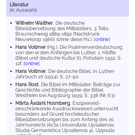
Literatur
(in Auswahl)
Wilhelm Walther
, Die deutsche
Bibelübersetzung des Mittelalters, 3 Teile,
Braunschweig 1889-1892 (Nachdruck
Nieuwkoop 1966) (ohne diese Hs.). [
online
]
Hans Vollmer
(Hg.), Die Psalmenverdeutschung
von den ersten Anfängen bis Luther, 1. Hälfte
(Bibel und deutsche Kultur II), Potsdam 1932, S.
12f. [
online
]
Hans Vollmer
, Die deutsche Bibel, in: Luther-
Jahrbuch 16 (1934), S. 27-50.
Hans Rost
, Die Bibel im Mittelalter. Beiträge zur
Geschichte und Bibliographie der Bibel,
Westheim bei Augsburg 1939, S. 338 (Nr. 63).
Märta Åsdahl Holmberg
, Exzipierend-
einschränkende Ausdrucksweisen untersucht
besonders auf Grund hochdeutscher
Bibelübersetzungen bis zum Anfang des 16.
Jahrhunderts (Acta Universitatis Upsaliensis.
Studia Germanistica Upsaliensia 4), Uppsala