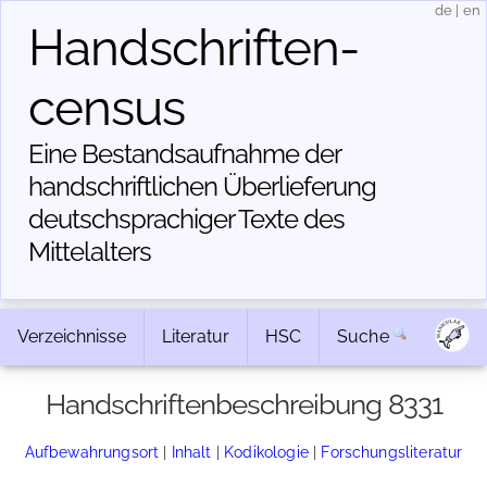
de
|
en
Handschriften­
census
Eine Bestandsaufnahme der
handschriftlichen Über­lieferung
deutschsprachiger Texte des
Mittelalters
Verzeichnisse
Literatur
HSC
Suche
Handschriftenbeschreibung 8331
Aufbewahrungsort
|
Inhalt
|
Kodikologie
|
Forschungsliteratur