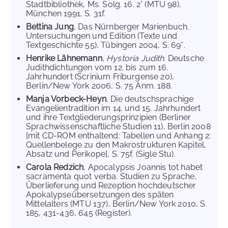
Stadtbibliothek, Ms. Solg. 16. 2° (MTU 98),
München 1991, S. 31f.
Bettina Jung
, Das Nürnberger Marienbuch.
Untersuchungen und Edition (Texte und
Textgeschichte 55), Tübingen 2004, S. 69*.
Henrike Lähnemann
,
Hystoria Judith
. Deutsche
Judithdichtungen vom 12. bis zum 16.
Jahrhundert (Scrinium Friburgense 20),
Berlin/New York 2006, S. 75 Anm. 188.
Manja Vorbeck-Heyn
, Die deutschsprachige
Evangelientradition im 14. und 15. Jahrhundert
und ihre Textgliederungsprinzipien (Berliner
Sprachwissenschaftliche Studien 11), Berlin 2008
[mit CD-ROM enthaltend: Tabellen und Anhang 2:
Quellenbelege zu den Makrostrukturen Kapitel,
Absatz und Perikope], S. 75f. (Sigle Stu).
Carola Redzich
, Apocalypsis Joannis tot habet
sacramenta quot verba. Studien zu Sprache,
Überlieferung und Rezeption hochdeutscher
Apokalypseübersetzungen des späten
Mittelalters (MTU 137), Berlin/New York 2010, S.
185, 431-436, 645 (Register).