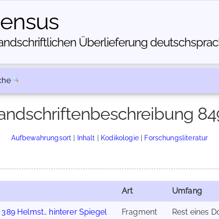
census
dschriftlichen Über­lieferung deutschsprachi
che
andschriftenbeschreibung 84
Aufbewahrungsort
|
Inhalt
|
Kodikologie
|
Forschungsliteratur
Art
Umfang
 389 Helmst., hinterer Spiegel
Fragment
Rest eines D