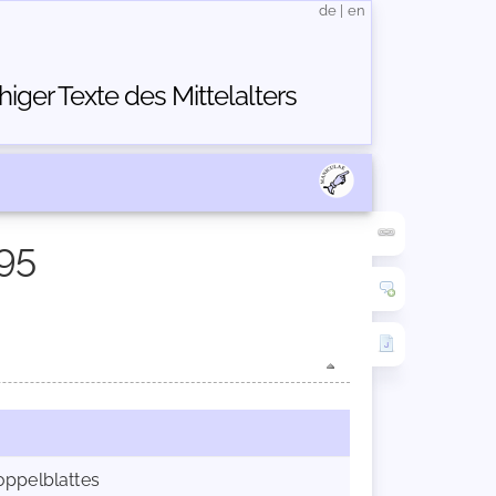
de
|
en
ger Texte des Mittelalters
95
oppelblattes