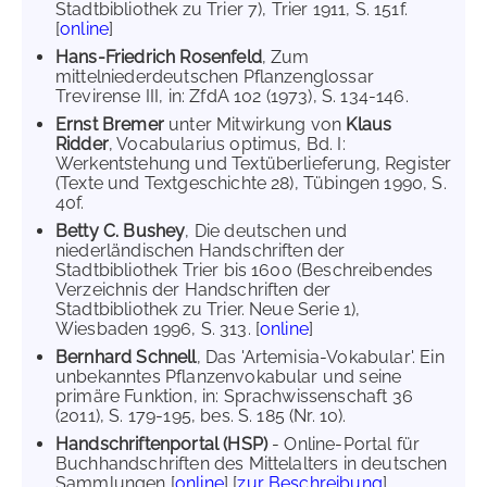
Stadtbibliothek zu Trier 7), Trier 1911, S. 151f.
[
online
]
Hans-Friedrich Rosenfeld
, Zum
mittelniederdeutschen Pflanzenglossar
Trevirense III, in: ZfdA 102 (1973), S. 134-146.
Ernst Bremer
unter Mitwirkung von
Klaus
Ridder
, Vocabularius optimus, Bd. I:
Werkentstehung und Textüberlieferung, Register
(Texte und Textgeschichte 28), Tübingen 1990, S.
40f.
Betty C. Bushey
, Die deutschen und
niederländischen Handschriften der
Stadtbibliothek Trier bis 1600 (Beschreibendes
Verzeichnis der Handschriften der
Stadtbibliothek zu Trier. Neue Serie 1),
Wiesbaden 1996, S. 313. [
online
]
Bernhard Schnell
, Das 'Artemisia-Vokabular'. Ein
unbekanntes Pflanzenvokabular und seine
primäre Funktion, in: Sprachwissenschaft 36
(2011), S. 179-195, bes. S. 185 (Nr. 10).
Handschriftenportal (HSP)
- Online-Portal für
Buchhandschriften des Mittelalters in deutschen
Sammlungen [
online
] [
zur Beschreibung
]