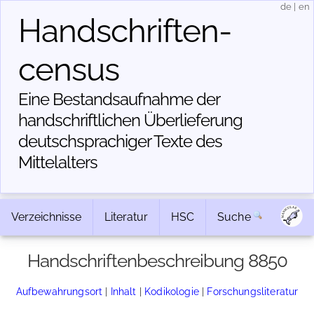
de
|
en
Handschriften­
census
Eine Bestandsaufnahme der
handschriftlichen Über­lieferung
deutschsprachiger Texte des
Mittelalters
Verzeichnisse
Literatur
HSC
Suche
Handschriftenbeschreibung 8850
Aufbewahrungsort
|
Inhalt
|
Kodikologie
|
Forschungsliteratur