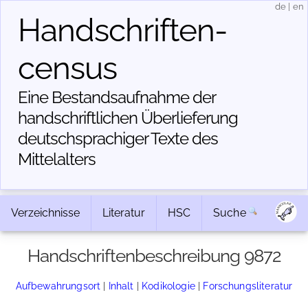
de
|
en
Handschriften­
census
Eine Bestandsaufnahme der
handschriftlichen Über­lieferung
deutschsprachiger Texte des
Mittelalters
Verzeichnisse
Literatur
HSC
Suche
Handschriftenbeschreibung 9872
Aufbewahrungsort
|
Inhalt
|
Kodikologie
|
Forschungsliteratur