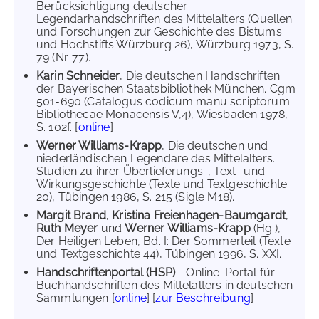
Berücksichtigung deutscher
Legendarhandschriften des Mittelalters (Quellen
und Forschungen zur Geschichte des Bistums
und Hochstifts Würzburg 26), Würzburg 1973, S.
79 (Nr. 77).
Karin Schneider
, Die deutschen Handschriften
der Bayerischen Staatsbibliothek München. Cgm
501-690 (Catalogus codicum manu scriptorum
Bibliothecae Monacensis V,4), Wiesbaden 1978,
S. 102f. [
online
]
Werner Williams-Krapp
, Die deutschen und
niederländischen Legendare des Mittelalters.
Studien zu ihrer Überlieferungs-, Text- und
Wirkungsgeschichte (Texte und Textgeschichte
20), Tübingen 1986, S. 215 (Sigle M18).
Margit Brand
,
Kristina Freienhagen-Baumgardt
,
Ruth Meyer
und
Werner Williams-Krapp
(Hg.),
Der Heiligen Leben, Bd. I: Der Sommerteil (Texte
und Textgeschichte 44), Tübingen 1996, S. XXI.
Handschriftenportal (HSP)
- Online-Portal für
Buchhandschriften des Mittelalters in deutschen
Sammlungen [
online
] [
zur Beschreibung
]