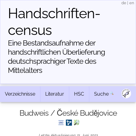
de
|
en
Handschriften­
census
Eine Bestandsaufnahme der
handschriftlichen Über­lieferung
deutschsprachiger Texte des
Mittelalters
Verzeichnisse
Literatur
HSC
Suche
Budweis / České Budějovice
Letzte Aktualisierung: 21. Juni 2023