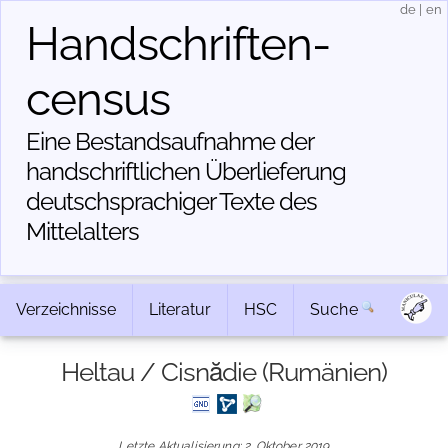
de
|
en
Handschriften­
census
Eine Bestandsaufnahme der
handschriftlichen Über­lieferung
deutschsprachiger Texte des
Mittelalters
Verzeichnisse
Literatur
HSC
Suche
Heltau / Cisnădie (Rumänien)
Letzte Aktualisierung: 2. Oktober 2019