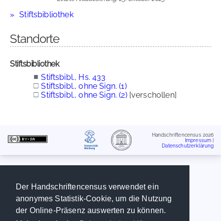
Stiftsbibliothek
Standorte
Stiftsbibliothek
■
Stiftsbibl., Hs. 433
□
Stiftsbibl., ohne Sign. (1)
□
Stiftsbibl., ohne Sign. (2)
[verschollen]
Handschriftencensus 2026
Impressum
|
Datenschutzerklärung
Der Handschriftencensus verwendet ein
anonymes Statistik-Cookie, um die Nutzung
der Online-Präsenz auswerten zu können.