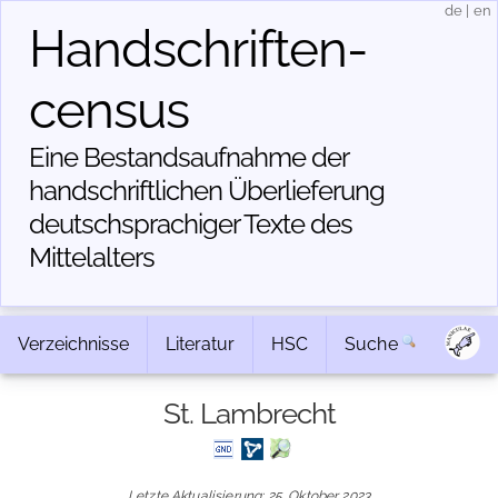
de
|
en
Handschriften­
census
Eine Bestandsaufnahme der
handschriftlichen Über­lieferung
deutschsprachiger Texte des
Mittelalters
Verzeichnisse
Literatur
HSC
Suche
St. Lambrecht
Letzte Aktualisierung: 25. Oktober 2023