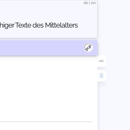
de
|
en
ger Texte des Mittelalters