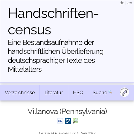
de
|
en
Handschriften­
census
Eine Bestandsaufnahme der
handschriftlichen Über­lieferung
deutschsprachiger Texte des
Mittelalters
Verzeichnisse
Literatur
HSC
Suche
Villanova (Pennsylvania)
Letzte Aktualisierung: 3. Juni 2014