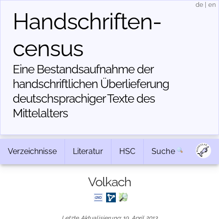
de
|
en
Handschriften­
census
Eine Bestandsaufnahme der
handschriftlichen Über­lieferung
deutschsprachiger Texte des
Mittelalters
Verzeichnisse
Literatur
HSC
Suche
Volkach
Letzte Aktualisierung: 19. April 2013