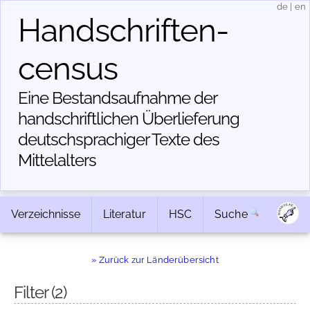
de
|
en
Handschriften­
census
Eine Bestandsaufnahme der
handschriftlichen Über­lieferung
deutschsprachiger Texte des
Mittelalters
Verzeichnisse
Literatur
HSC
Suche
» Zurück zur Länderübersicht
Filter
(2)