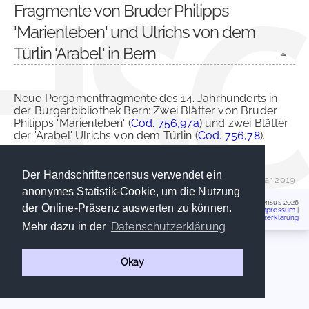
Fragmente von Bruder Philipps
'Marienleben' und Ulrichs von dem
Türlin 'Arabel' in Bern
Neue Pergamentfragmente des 14. Jahrhunderts in
der Burgerbibliothek Bern: Zwei Blätter von Bruder
Philipps 'Marienleben' (
Cod. 756,97a
) und zwei Blätter
der 'Arabel' Ulrichs von dem Türlin (
Cod. 756,78
).
Der Handschriftencensus verwendet ein
Daniel Könitz
| 25. Januar 2019
anonymes Statistik-Cookie, um die Nutzung
Handschriftencensus 2026
der Online-Präsenz auswerten zu können.
Impressum
|
Datenschutzerklärung
Datenschutzerklärung
Mehr dazu in der
Okay