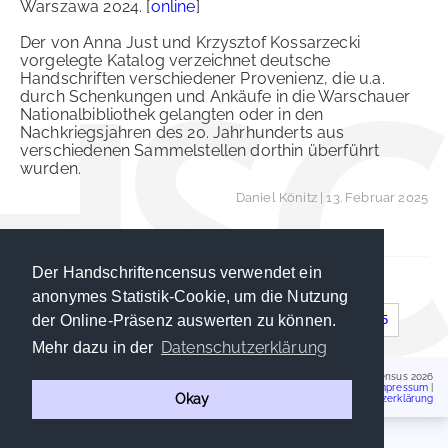
Warszawa 2024. [
online
]
Der von Anna Just und Krzysztof Kossarzecki
vorgelegte Katalog verzeichnet deutsche
Handschriften verschiedener Provenienz, die u.a.
durch Schenkungen und Ankäufe in die Warschauer
Nationalbibliothek gelangten oder in den
Nachkriegsjahren des 20. Jahrhunderts aus
verschiedenen Sammelstellen dorthin überführt
wurden.
Daniel Könitz
| 13. Februar 2025
Der Handschriftencensus verwendet ein
anonymes Statistik-Cookie, um die Nutzung
…
1
2
3
4
5
14
15
der Online-Präsenz auswerten zu können.
Datenschutzerklärung
Mehr dazu in der
Handschriftencensus 2026
Impressum
|
Okay
Datenschutzerklärung