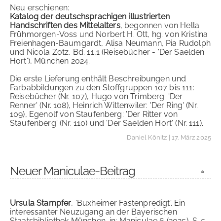
Neu erschienen:
Katalog der deutschsprachigen illustrierten
Handschriften des Mittelalters
, begonnen von Hella
Frühmorgen-Voss und Norbert H. Ott, hg. von Kristina
Freienhagen-Baumgardt, Alisa Neumann, Pia Rudolph
und Nicola Zotz, Bd. 11,1 (Reisebücher - 'Der Saelden
Hort'), München 2024.
Die erste Lieferung enthält Beschreibungen und
Farbabbildungen zu den Stoffgruppen 107 bis 111:
Reisebücher (Nr. 107), Hugo von Trimberg: 'Der
Renner' (Nr. 108), Heinrich Wittenwiler: 'Der Ring' (Nr.
109), Egenolf von Staufenberg: 'Der Ritter von
Staufenberg' (Nr. 110) und 'Der Saelden Hort' (Nr. 111).
Daniel Könitz
| 17. März 2025
Neuer Maniculae-Beitrag
Ursula Stampfer
, 'Buxheimer Fastenpredigt'. Ein
interessanter Neuzugang an der Bayerischen
Staatsbibliothek München, in: Maniculae 6 (2025), S. 5-