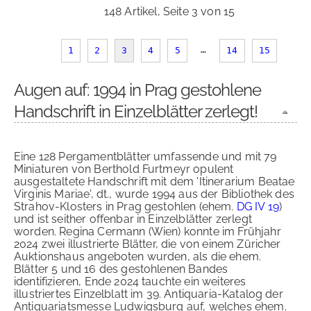
148 Artikel, Seite 3 von 15
…
1
2
3
4
5
14
15
Augen auf: 1994 in Prag gestohlene
Handschrift in Einzelblätter zerlegt!
Eine 128 Pergamentblätter umfassende und mit 79
Miniaturen von Berthold Furtmeyr opulent
ausgestaltete Handschrift mit dem 'Itinerarium Beatae
Virginis Mariae', dt., wurde 1994 aus der Bibliothek des
Strahov-Klosters in Prag gestohlen (ehem.
DG IV 19
)
und ist seither offenbar in Einzelblätter zerlegt
worden. Regina Cermann (Wien) konnte im Frühjahr
2024 zwei illustrierte Blätter, die von einem Züricher
Auktionshaus angeboten wurden, als die ehem.
Blätter 5 und 16 des gestohlenen Bandes
identifizieren, Ende 2024 tauchte ein weiteres
illustriertes Einzelblatt im 39. Antiquaria-Katalog der
Antiquariatsmesse Ludwigsburg auf, welches ehem.