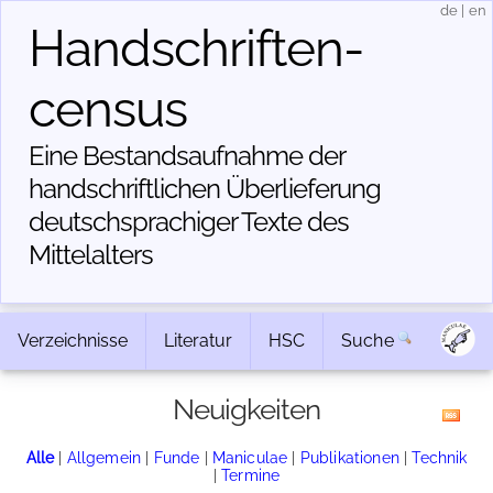
de
|
en
Handschriften­
census
Eine Bestandsaufnahme der
handschriftlichen Über­lieferung
deutschsprachiger Texte des
Mittelalters
Verzeichnisse
Literatur
HSC
Suche
Neuigkeiten
Alle
|
Allgemein
|
Funde
|
Maniculae
|
Publikationen
|
Technik
|
Termine