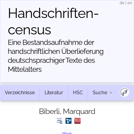
de
|
en
Handschriften­
census
Eine Bestandsaufnahme der
handschriftlichen Über­lieferung
deutschsprachiger Texte des
Mittelalters
Verzeichnisse
Literatur
HSC
Suche
Biberli, Marquard
Werk