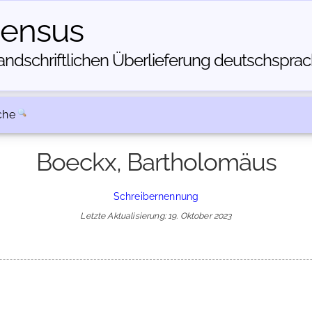
census
dschriftlichen Über­lieferung deutschsprachi
che
Boeckx, Bartholomäus
Schreibernennung
Letzte Aktualisierung: 19. Oktober 2023