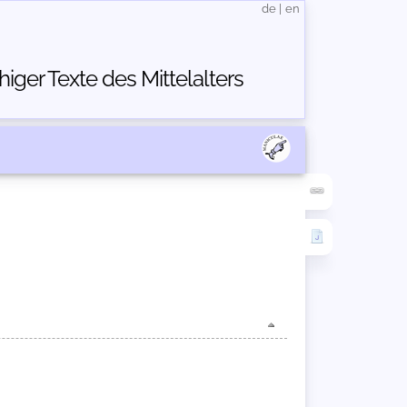
de
|
en
ger Texte des Mittelalters