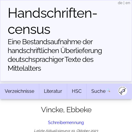
de
|
en
Handschriften­
census
Eine Bestandsaufnahme der
handschriftlichen Über­lieferung
deutschsprachiger Texte des
Mittelalters
Verzeichnisse
Literatur
HSC
Suche
Vincke, Ebbeke
Schreibernennung
Letzte Aktualisierung: 19. Oktober 2023