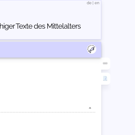
de
|
en
ger Texte des Mittelalters