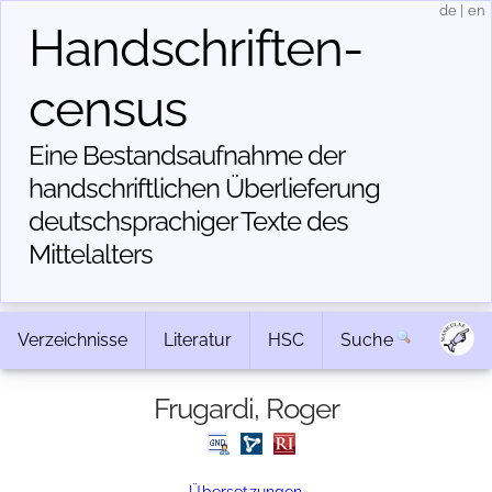
de
|
en
Handschriften­
census
Eine Bestandsaufnahme der
handschriftlichen Über­lieferung
deutschsprachiger Texte des
Mittelalters
Verzeichnisse
Literatur
HSC
Suche
Frugardi, Roger
Übersetzungen