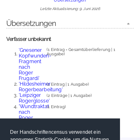
Letzte Aktualisierung: 9. Juni 2026
Übersetzungen
Verfasser unbekannt
'Gnesener
(1 Eintrag = Gesamtüberlieferung | 1
Ausgabe)
Kopfwunden-
Fragment
nach
Roger
Frugardi'
'Hildesheimer
(1 Eintrag | 1 Ausgabe)
Rogerbearbeitung'
'Leipziger
(2 Einträge | 1 Ausgabe)
Rogerglosse'
'Wundtraktat
(1 Eintrag)
nach
Roger
Frugardi'
Der Handschriftencensus verwendet ein
anonymes Statistik-Cookie, um die Nutzung