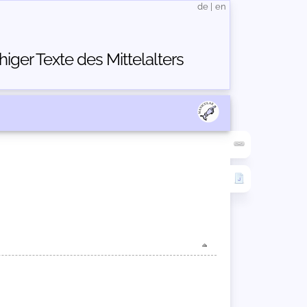
de
|
en
ger Texte des Mittelalters