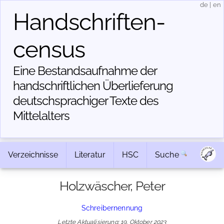
de
|
en
Handschriften­
census
Eine Bestandsaufnahme der
handschriftlichen Über­lieferung
deutschsprachiger Texte des
Mittelalters
Verzeichnisse
Literatur
HSC
Suche
Holzwäscher, Peter
Schreibernennung
Letzte Aktualisierung: 19. Oktober 2023