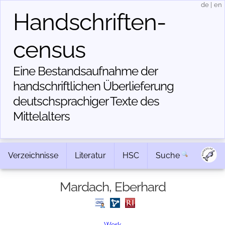
de
|
en
Handschriften­
census
Eine Bestandsaufnahme der
handschriftlichen Über­lieferung
deutschsprachiger Texte des
Mittelalters
Verzeichnisse
Literatur
HSC
Suche
Mardach, Eberhard
Werk