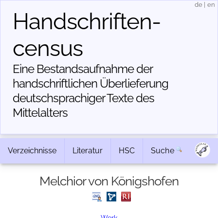
de
|
en
Handschriften­
census
Eine Bestandsaufnahme der
handschriftlichen Über­lieferung
deutschsprachiger Texte des
Mittelalters
Verzeichnisse
Literatur
HSC
Suche
Melchior von Königshofen
Werk