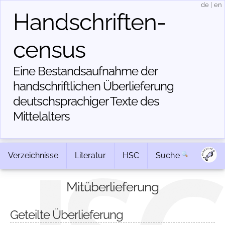
de
|
en
Handschriften­
census
Eine Bestandsaufnahme der
handschriftlichen Über­lieferung
deutschsprachiger Texte des
Mittelalters
Verzeichnisse
Literatur
HSC
Suche
Mitüberlieferung
Geteilte Überlieferung