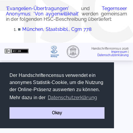
'Evangelien-Übertragungen'
und
Tegernseer
Anonymus: 'Von aygenwillikhait'
werden gemeinsam
in der folgenden HSC-Beschreibung überliefert:
■
München, Staatsbibl., Cgm 778
Handschriftencensus 2026
Impressum
|
Datenschutzerklärung
Der Handschriftencensus verwendet ein
anonymes Statistik-Cookie, um die Nutzung
der Online-Präsenz auswerten zu können.
Datenschutzerklärung
Mehr dazu in der
Okay