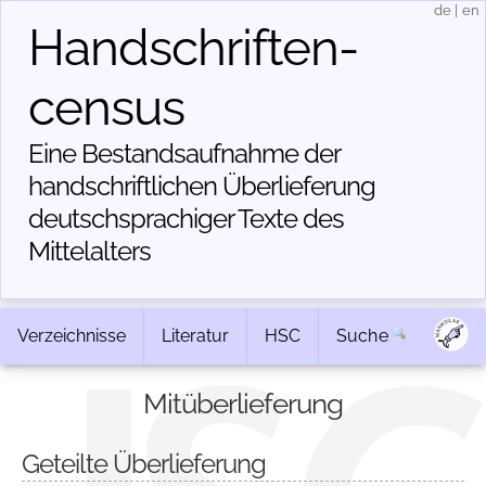
de
|
en
Handschriften­
census
Eine Bestandsaufnahme der
handschriftlichen Über­lieferung
deutschsprachiger Texte des
Mittelalters
Verzeichnisse
Literatur
HSC
Suche
Mitüberlieferung
Geteilte Überlieferung