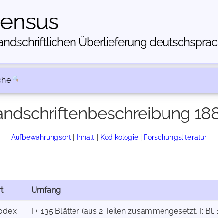
census
dschriftlichen Über­lieferung deutschsprachi
che
ndschriftenbeschreibung 18
Aufbewahrungsort
|
Inhalt
|
Kodikologie
|
Forschungsliteratur
t
Umfang
odex
I + 135 Blätter (aus 2 Teilen zusammengesetzt, I: Bl. 1-