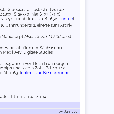
ta Graeciensia. Festschrift zur 42.
3, S. 25-50, hier S. 33 (Nr. 9)
(Nr. 29) [Textabdruck zu Bl. 65v]. [
online
]
 16. Jahrhunderts (Beihefte zum Archiv
n Manuscript
Mscr. Dresd. M 206
Used
hen Handschriften der Sächsischen
 Medii Aevi Digitale Studies.
ers, begonnen von Hella Frühmorgen-
udolph und Nicola Zotz, Bd. 10,1/2
d Abb. 63. [
online
] [
zur Beschreibung
]
ter: Bl. 1-11, 11a, 12-134.
sw, Juni 2023