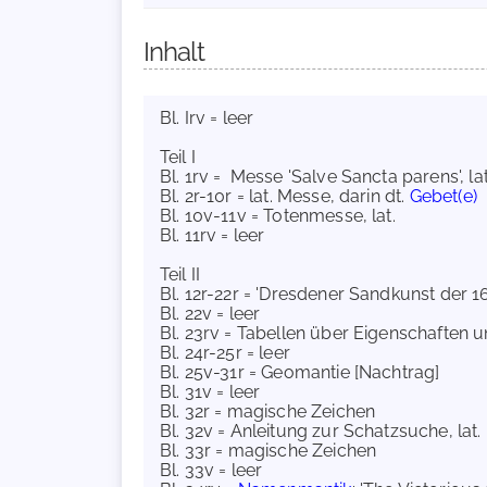
Inhalt
Bl. Irv = leer
Teil I
Bl. 1rv = Messe 'Salve Sancta parens', la
Bl. 2r-10r = lat. Messe, darin dt.
Gebet(e)
Bl. 10v-11v = Totenmesse, lat.
Bl. 11rv = leer
Teil II
Bl. 12r-22r = 'Dresdener Sandkunst der 1
Bl. 22v = leer
Bl. 23rv = Tabellen über Eigenschaften 
Bl. 24r-25r = leer
Bl. 25v-31r = Geomantie [Nachtrag]
Bl. 31v = leer
Bl. 32r = magische Zeichen
Bl. 32v = Anleitung zur Schatzsuche, lat
Bl. 33r = magische Zeichen
Bl. 33v = leer