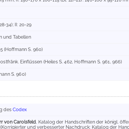
28-34); II: 20-29
 und Tabellen
515 (Hoffmann S. 960)
 mit ostfränk. Einflüssen (Heiles S. 462, Hoffmann S. 961, 966)
mann S. 960)
ng des
Codex
r von Carolsfeld
, Katalog der Handschriften der königl. öffen
 (Korrigierter und verbesserter Nachdruck: Katalog der Han