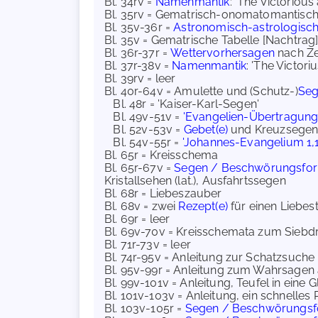
Bl. 34rv =
Namenmantik
: 'The Victoriou
Bl. 35rv = Gematrisch-onomatomantis
Bl. 35v-36r =
Astronomisch-astrologisc
Bl. 35v = Gematrische Tabelle [Nachtra
Bl. 36r-37r =
Wettervorhersagen
nach Ze
Bl. 37r-38v =
Namenmantik
: 'The Victor
Bl. 39rv = leer
Bl. 40r-64v = Amulette und (Schutz-)
Seg
Bl. 48r = 'Kaiser-Karl-Segen'
Bl. 49v-51v =
'Evangelien-Übertragung
Bl. 52v-53v =
Gebet(e)
und Kreuzsege
Bl. 54v-55r =
'Johannes-Evangelium 1,1
Bl. 65r = Kreisschema
Bl. 65r-67v =
Segen / Beschwörungsfo
Kristallsehen (lat.), Ausfahrtssegen
Bl. 68r = Liebeszauber
Bl. 68v = zwei
Rezept(e)
für einen Liebes
Bl. 69r = leer
Bl. 69v-70v = Kreisschemata zum Siebd
Bl. 71r-73v = leer
Bl. 74r-95v = Anleitung zur Schatzsuche
Bl. 95v-99r = Anleitung zum Wahrsagen
Bl. 99v-101v = Anleitung, Teufel in eine
Bl. 101v-103v = Anleitung, ein schnelle
Bl. 103v-105r =
Segen / Beschwörungsf