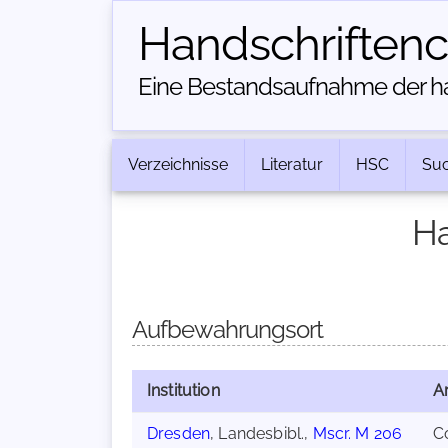
Handschriften­
Eine Bestandsaufnahme der han
Verzeichnisse
Literatur
HSC
Su
Ha
Aufbewahrungsort
Institution
Ar
Dresden
, Landesbibl.,
Mscr. M 206
C