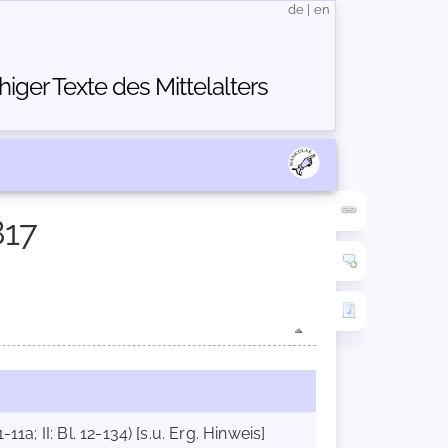
de
|
en
ger Texte des Mittelalters
817
11a; II: Bl. 12-134) [s.u. Erg. Hinweis]