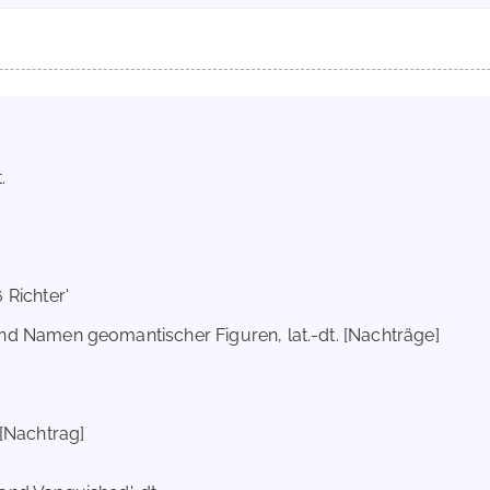
t.
6 Richter'
und Namen geomantischer Figuren, lat.-dt. [Nachträge]
. [Nachtrag]