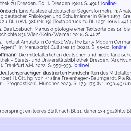
hek zu Dresden, Bd. II, Dresden 1981), S. 496f. [
online
]
hönbach
, Eine Auslese altdeutscher Segensformeln, in: Analec
deutscher Philologen und Schulmänner in Wien 1893, Graz 189
zu Bl. 118v], 38f. (Nr. 19) [Textabdruck zu Bl. 105r-106v], 44f. 
s
, Das Losbuch. Manuskriptologie einer Textsorte des 14. bis
schichte 83), Wien/Köln/Weimar 2018, S. 462f.
s
, Textual Amulets in Context: Was the Early Modern Germa
Agent?, in: Manuscript Cultures 19 (2022), S. 55-80. [
online
]
offmann
, Die mittelalterlichen deutschen und niederländisc
thek – Staats- und Universitätsbibliothek Dresden, (Archivum
, Frankfurt a.M. 2022, S. 959-993. [
online
]
deutschsprachigen illustrierten Handschriften
des Mittelalt
bert H. Ott, hg. von Kristina Freienhagen-Baumgardt, Pia R
r - Prognostiken), München 2023, S. 173-175 (Nr. 103a.4.3) un
überspringt ein leeres Blatt nach Bl. 11, daher 134 gezählte Blät