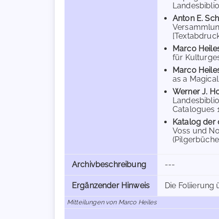
Landesbibliot
Anton E. Sc
Versammlung 
[Textabdruck 
Marco Heile
für Kulturge
Marco Heile
as a Magical 
Werner J. H
Landesbiblio
Catalogues 1)
Katalog der 
Voss und Nor
(Pilgerbüche
Archivbeschreibung
---
Ergänzender Hinweis
Die Foliierung 
Mitteilungen von Marco Heiles