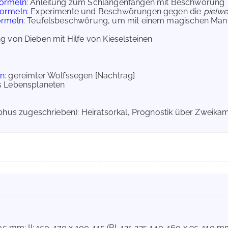
ormeln
: Anleitung zum Schlangenfangen mit Beschwörung
ormeln
: Experimente und Beschwörungen gegen die
pielw
ormeln
: Teufelsbeschwörung, um mit einem magischen Mante
rung von Dieben mit Hilfe von Kieselsteinen
ln
: gereimter Wolfssegen [Nachtrag]
es Lebensplaneten
ophus zugeschrieben): Heiratsorkal, Prognostik über Zweika
105 mm; II: 150-170 x 100-115 (Bl. 12r-22r: 140-160 x 95-110 m