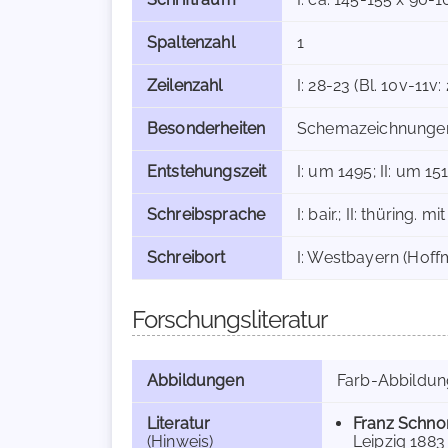
Spaltenzahl
1
Zeilenzahl
I: 28-23 (Bl. 10v-11v: 
Besonderheiten
Schemazeichnungen
Entstehungszeit
I: um 1495; II: um 1
Schreibsprache
I: bair.; II: thüring.
Schreibort
I: Westbayern (Hoff
Forschungsliteratur
Abbildungen
Farb-Abbildu
Literatur
Franz Schnor
(Hinweis)
Leipzig 1883