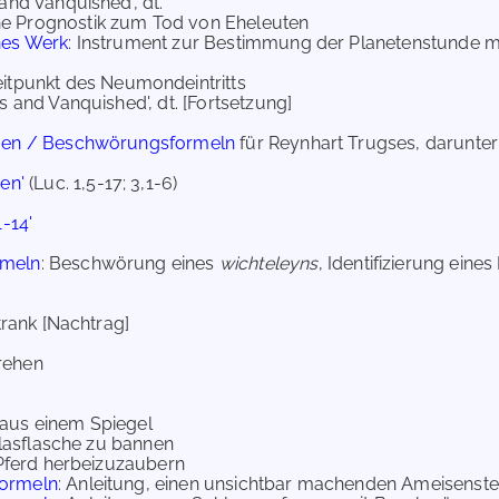
s and Vanquished', dt.
che Prognostik zum Tod von Eheleuten
hes Werk
: Instrument zur Bestimmung der Planetenstunde m
g]
itpunkt des Neumondeintritts
ius and Vanquished', dt. [Fortsetzung]
en / Beschwörungsformeln
für Reynhart Trugses, darunte
en'
(Luc. 1,5-17; 3,1-6)
n
-14'
rmeln
: Beschwörung eines
wichteleyns
, Identifizierung ein
trank [Nachtrag]
rehen
 aus einem Spiegel
 Glasflasche zu bannen
s Pferd herbeizuzaubern
ormeln
: Anleitung, einen unsichtbar machenden Ameisenst