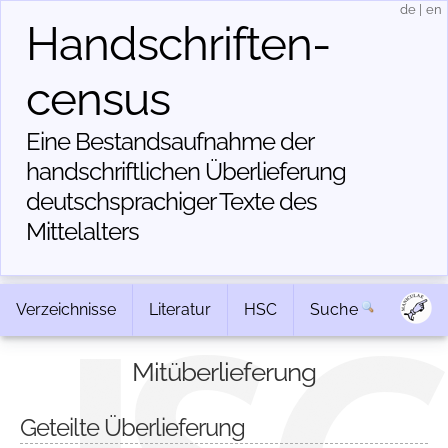
de
|
en
Handschriften­
census
Eine Bestandsaufnahme der
handschriftlichen Über­lieferung
deutschsprachiger Texte des
Mittelalters
Verzeichnisse
Literatur
HSC
Suche
Mitüberlieferung
Geteilte Überlieferung