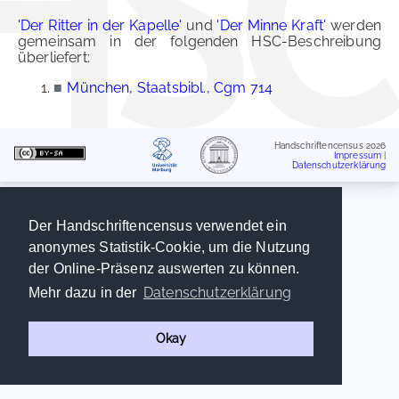
'Der Ritter in der Kapelle'
und
'Der Minne Kraft'
werden
gemeinsam in der folgenden HSC-Beschreibung
überliefert:
■
München, Staatsbibl., Cgm 714
Handschriftencensus 2026
Impressum
|
Datenschutzerklärung
Der Handschriftencensus verwendet ein
anonymes Statistik-Cookie, um die Nutzung
der Online-Präsenz auswerten zu können.
Datenschutzerklärung
Mehr dazu in der
Okay