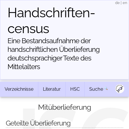
de
|
en
Handschriften­
census
Eine Bestandsaufnahme der
handschriftlichen Über­lieferung
deutschsprachiger Texte des
Mittelalters
Verzeichnisse
Literatur
HSC
Suche
Mitüberlieferung
Geteilte Überlieferung