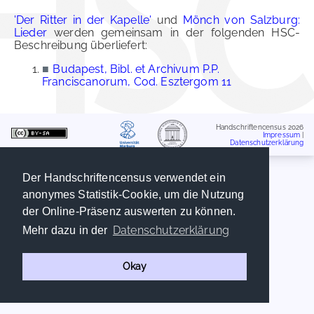
'Der Ritter in der Kapelle'
und
Mönch von Salzburg:
Lieder
werden gemeinsam in der folgenden HSC-
Beschreibung überliefert:
■
Budapest, Bibl. et Archivum P.P.
Franciscanorum, Cod. Esztergom 11
Handschriftencensus 2026
Impressum
|
Datenschutzerklärung
Der Handschriftencensus verwendet ein
anonymes Statistik-Cookie, um die Nutzung
der Online-Präsenz auswerten zu können.
Datenschutzerklärung
Mehr dazu in der
Okay