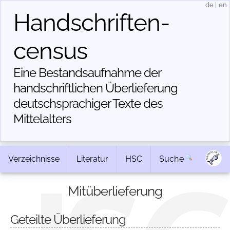
de
|
en
Handschriften­
census
Eine Bestandsaufnahme der
handschriftlichen Über­lieferung
deutschsprachiger Texte des
Mittelalters
Verzeichnisse
Literatur
HSC
Suche
Mitüberlieferung
Geteilte Überlieferung