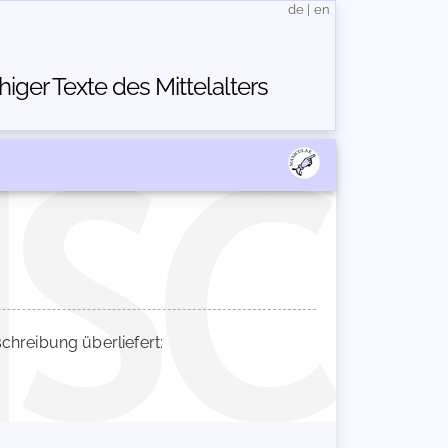
de
|
en
ger Texte des Mittelalters
reibung überliefert: