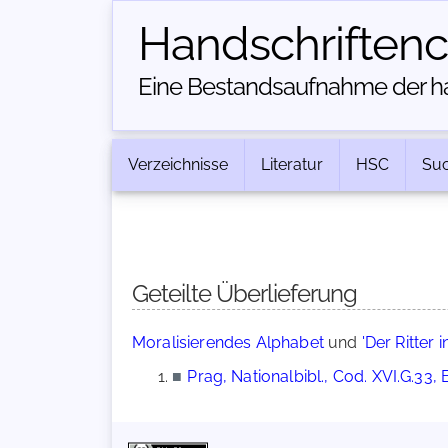
Handschriften­
Eine Bestandsaufnahme der han
Verzeichnisse
Literatur
HSC
Su
Geteilte Überlieferung
Moralisierendes Alphabet
und
'Der Ritter 
■
Prag, Nationalbibl., Cod. XVI.G.33, 