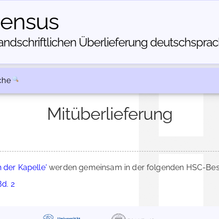
census
dschriftlichen Über­lieferung deutschsprachi
che
Mitüberlieferung
in der Kapelle'
werden gemeinsam in der folgenden HSC-Besch
Bd. 2